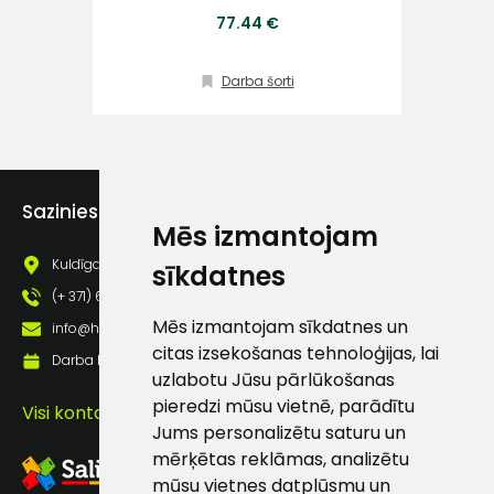
Klientu
77.44 €
atbalsts
Darba šorti
Darbdienās:
8:00 – 17:00
(+371) 63 881
Sazinies ar mums
186
Mēs izmantojam
Kuldīgas iela 69a, Saldus, Saldus nov., LV - 3801
sīkdatnes
info@hards.lv
(+ 371) 63 881 186
Mēs izmantojam sīkdatnes un
info@hards.lv
citas izsekošanas tehnoloģijas, lai
Darba laiks: Darbadienās: 8:00 - 17:00
uzlabotu Jūsu pārlūkošanas
pieredzi mūsu vietnē, parādītu
Visi kontakti
Jums personalizētu saturu un
mērķētas reklāmas, analizētu
mūsu vietnes datplūsmu un