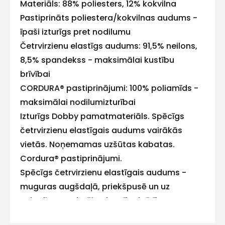
Materiāls: 88% poliesters, 12% kokvilna
ar
Pastiprināts poliestera/kokvilnas audums -
īpaši izturīgs pret nodilumu
mums!
Četrvirzienu elastīgs audums: 91,5% neilons,
Atbildēsim
8,5% spandekss - maksimālai kustību
pēc
iespējas
brīvībai
ātrāk
CORDURA® pastiprinājumi: 100% poliamīds -
Vārds
maksimālai nodilumizturībai
Izturīgs Dobby pamatmateriāls. Spēcīgs
četrvirzienu elastīgais audums vairākās
vietās. Noņemamas uzšūtas kabatas.
E-pasts
Cordura® pastiprinājumi.
Spēcīgs četrvirzienu elastīgais audums -
muguras augšdaļā, priekšpusē un uz
ceļgaliem nodrošina kustību brīvību.
Kontakttālrunis
ZipcoverTM sistēma - kabatu