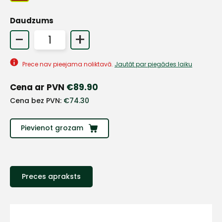
Daudzums
-
+
Prece nav pieejama noliktavā.
Jautāt par piegādes laiku
Cena ar PVN
€
89.90
Cena bez PVN:
€
74.30
Pievienot grozam
+
Preces apraksts
Sazinies