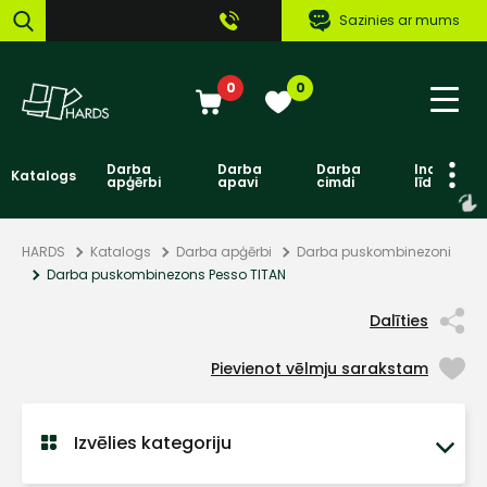
Sazinies ar mums
0
0
Darba
Darba
Darba
Individuāl
Katalogs
apģērbi
apavi
cimdi
līdzekļi
HARDS
Katalogs
Darba apģērbi
Darba puskombinezoni
Darba puskombinezons Pesso TITAN
Dalīties
Pievienot vēlmju sarakstam
Izvēlies kategoriju