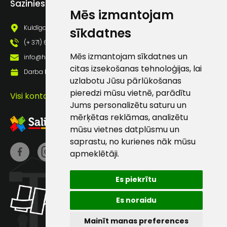
Sazinies ar mums
pastā
Mēs izmantojam
Kuldīgas iela 69a, Saldus, Saldus nov., LV - 3801
sīkdatnes
(+ 371) 63 881 186
Sūtīt ziņojumu
Mēs izmantojam sīkdatnes un
info@hards.lv
citas izsekošanas tehnoloģijas, lai
Darba laiks: Darbadienās: 8:00 - 17:00
Klientu
uzlabotu Jūsu pārlūkošanas
pieredzi mūsu vietnē, parādītu
Visi kontakti
atbalsts
Jums personalizētu saturu un
mērķētas reklāmas, analizētu
mūsu vietnes datplūsmu un
Darbdienās:
saprastu, no kurienes nāk mūsu
8:00 – 17:00
apmeklētāji.
(+371) 63 881
186
Es piekrītu
info@hards.lv
Es noraidu
Mainīt manas preferences