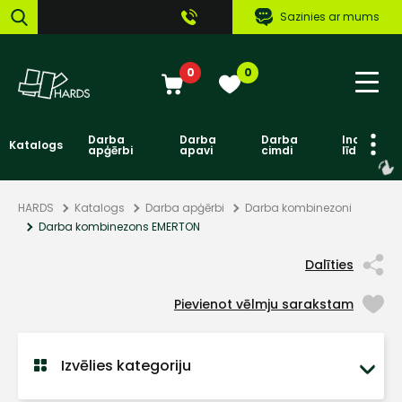
Sazinies ar mums
0
0
Darba
Darba
Darba
Individuāl
Katalogs
apģērbi
apavi
cimdi
līdzekļi
HARDS
Katalogs
Darba apģērbi
Darba kombinezoni
Darba kombinezons EMERTON
Dalīties
Pievienot vēlmju sarakstam
Izvēlies kategoriju