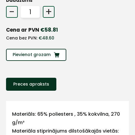
Daudzums
+
-
+
Sazinies
Cena ar PVN
€
58.81
Cena bez PVN:
€
48.60
ar
Pievienot grozam
mums!
Atbildēsim
pēc
iespējas
Preces apraksts
ātrāk
Vārds
Materiāls: 65% poliesters , 35% kokvilna, 270
g/m²
Materiāla stiprinājums dilstošākajās vietās:
E-pasts