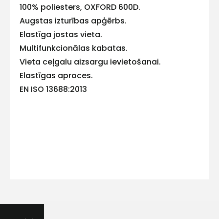
100% poliesters, OXFORD 600D.
Augstas izturības apģērbs.
Elastīga jostas vieta.
Multifunkcionālas kabatas.
Kontakttālrunis
Vieta ceļgalu aizsargu ievietošanai.
Elastīgas aproces.
EN ISO 13688:2013
Ziņojums
Piekrītu SIA Hards interne
lietošanas noteikumiem
Piekrītu saņemt jaunumu