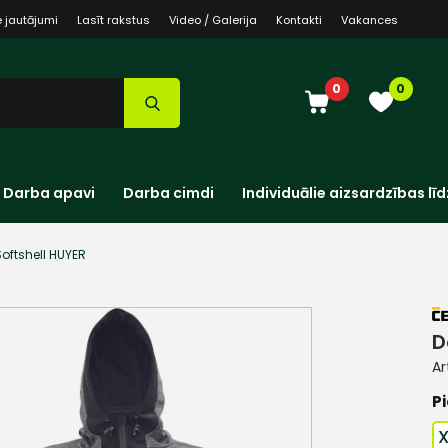
e jautājumi
Lasīt rakstus
Video / Galerija
Kontakti
Vakances
0
0
Darba apavi
Darba cimdi
Individuālie aizsardzības līd
oftshell HUYER
D
Ar
Pi