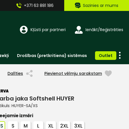
+371 63 881 186
Sazinies ar mums
Kļūsti par partneri
Ienākt/Reģistrēties
zekļi
Drošības (pretkritiena) sistēmas
Outlet
Vienreizlietojamie apģērbi un aksesuāri
Brīdinošās zīmes, lentes, uzlīmes
Dalīties
Pievienot vēlmju sarakstam
arba jaka Softshell HUYER
tikuls:
HUYER-SA/XS
eejamie izmēri
XS
S
M
L
XL
2XL
3XL