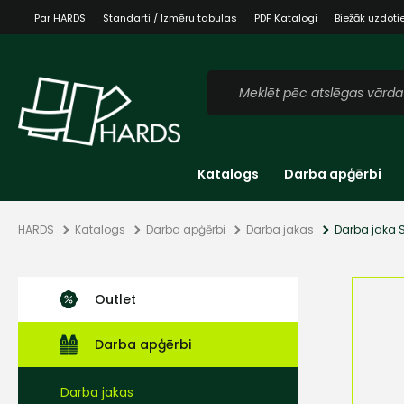
Par HARDS
Standarti / Izmēru tabulas
PDF Katalogi
Biežāk uzdoti
Katalogs
Darba apģērbi
HARDS
Katalogs
Darba apģērbi
Darba jakas
Darba jaka S
Outlet
Darba apģērbi
Darba jakas