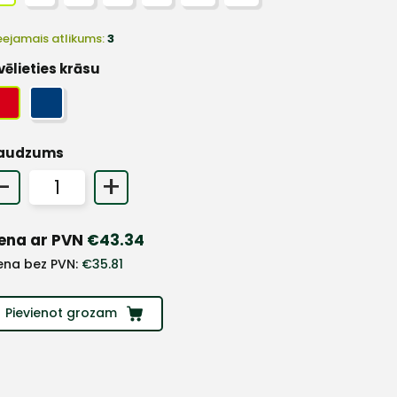
eejamais atlikums:
3
vēlieties krāsu
audzums
-
+
ena ar PVN
€
43.34
ena bez PVN:
€
35.81
Pievienot grozam