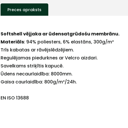
Preces apraksts
Softshell vējjaka ar ūdensatgrūdošu membrānu.
Materiāls
: 94% poliesters, 6% elastāns, 300g/m²
Trīs kabatas ar rāvējslēdzējiem.
Regulējamas piedurknes ar Velcro aizdari.
+
Savelkams striķītis kapucē.
Ūdens necaurlaidība: 8000mm.
Gaisa caurlaidība: 800g/m²/24h.
Sazinies
EN ISO 13688
ar