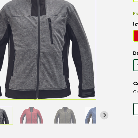
Pi
Iz
D
C
C