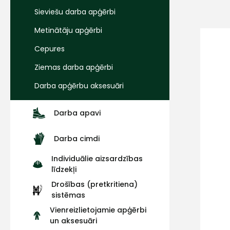
Sieviešu darba apģērbi
Metinātāju apģērbi
Cepures
Ziemas darba apģērbi
Darba apģērbu aksesuāri
Darba apavi
Darba cimdi
Individuālie aizsardzības
līdzekļi
Drošības (pretkritiena)
sistēmas
Vienreizlietojamie apģērbi
un aksesuāri