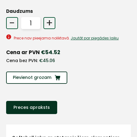
Daudzums
-
+
Prece nav pieejama noliktavā.
Jautāt par piegādes laiku
Cena ar PVN
€
54.52
Cena bez PVN:
€
45.06
Pievienot grozam
+
Preces apraksts
Sazinies