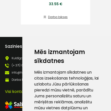
33.55 €
Klientu
atbalsts
Darba bikses
Darbdienās:
8:00 – 17:00
(+371) 63 881
Sazinies ar mums
186
Mēs izmantojam
Kuldīgas iela 69a, Saldus, Saldus nov., LV - 3801
sīkdatnes
info@hards.lv
(+ 371) 63 881 186
Mēs izmantojam sīkdatnes un
info@hards.lv
citas izsekošanas tehnoloģijas, lai
Darba laiks: Darbadienās: 8:00 - 17:00
uzlabotu Jūsu pārlūkošanas
pieredzi mūsu vietnē, parādītu
Visi kontakti
Jums personalizētu saturu un
mērķētas reklāmas, analizētu
mūsu vietnes datplūsmu un