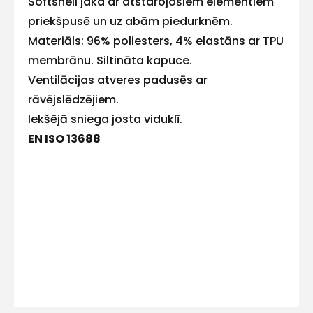
Softshell jaka ar atstarojošiem elementiem
ar
priekšpusē un uz abām piedurknēm.
Materiāls: 96% poliesters, 4% elastāns ar TPU
mums!
membrānu. Siltināta kapuce.
Atbildēsim
Ventilācijas atveres padusēs ar
pēc
iespējas
rāvējslēdzējiem.
ātrāk
Iekšējā sniega josta viduklī.
Vārds
EN ISO 13688
E-pasts
Kontakttālrunis