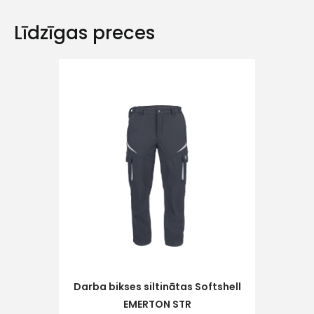
Līdzīgas preces
Ziņojums
Piekrītu SIA Hards interne
lietošanas noteikumiem
Piekrītu saņemt jaunumu
pastā
Sūtīt ziņojumu
Darba bikses siltinātas Softshell
EMERTON STR