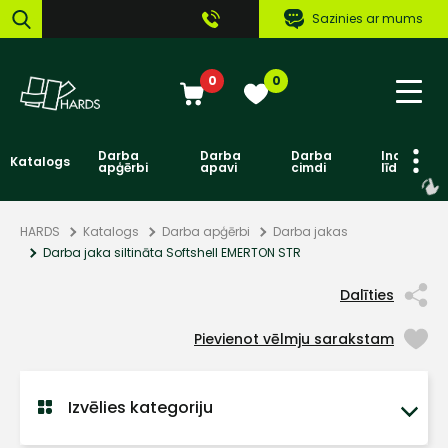
Sazinies ar mums
0
0
Darba
Darba
Darba
Individuāl
Katalogs
apģērbi
apavi
cimdi
līdzekļi
HARDS
Katalogs
Darba apģērbi
Darba jakas
Darba jaka siltināta Softshell EMERTON STR
Dalīties
Pievienot vēlmju sarakstam
Izvēlies kategoriju