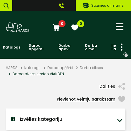
Sazinies ar mums
0
0
Darba
Darba
Darba
Individuāl
Katalogs
apģērbi
apavi
cimdi
līdzekļi
HARDS
Katalogs
Darba apģērbi
Darba bikses
Darba bikses stretch VIANDEN
Dalīties
Pievienot vēlmju sarakstam
Izvēlies kategoriju