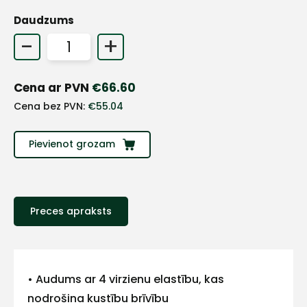
Daudzums
-
+
Cena ar PVN
€
66.60
Cena bez PVN:
€
55.04
Pievienot grozam
Preces apraksts
+
Sazinies
• Audums ar 4 virzienu elastību, kas
nodrošina kustību brīvību
ar