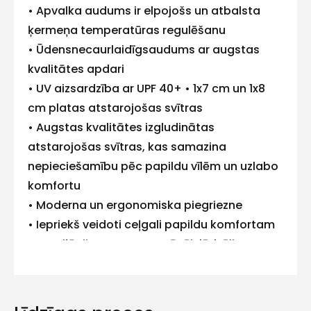
• Apvalka audums ir elpojošs un atbalsta
mums!
ķermeņa temperatūras regulēšanu
• Ūdensnecaurlaidīgsaudums ar augstas
Atbildēsim
pēc
kvalitātes apdari
iespējas
• UV aizsardzība ar UPF 40+ • 1x7 cm un 1x8
ātrāk
cm platas atstarojošas svītras
Vārds
• Augstas kvalitātes izgludinātas
atstarojošas svītras, kas samazina
nepieciešamību pēc papildu vīlēm un uzlabo
komfortu
E-pasts
• Moderna un ergonomiska piegriezne
• Iepriekš veidoti ceļgali papildu komfortam
• Ventilācijas atveres ar rāvējslēdzējiem
• Kontrastējoši ieliktņi netīrumiem
Kontakttālrunis
pakļautākās vietās
• Pastiprinājumi vietās, kas ir visvairāk