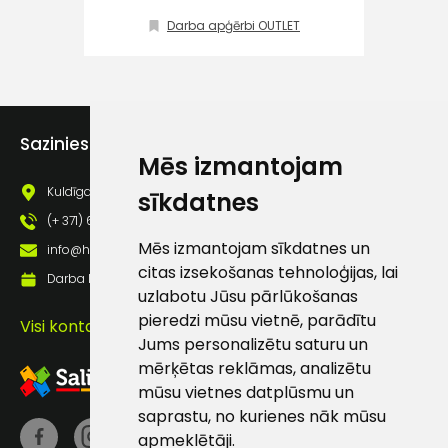
Klientu
Darba apģērbi OUTLET
atbalsts
Darbdienās:
8:00 – 17:00
Sazinies ar mums
Mēs izmantojam
(+371) 63 881
186
Kuldīgas iela 69a, Saldus, Saldus nov., LV - 3801
sīkdatnes
info@hards.lv
(+ 371) 63 881 186
Mēs izmantojam sīkdatnes un
info@hards.lv
citas izsekošanas tehnoloģijas, lai
Darba laiks: Darbadienās: 8:00 - 17:00
uzlabotu Jūsu pārlūkošanas
pieredzi mūsu vietnē, parādītu
Visi kontakti
Jums personalizētu saturu un
mērķētas reklāmas, analizētu
mūsu vietnes datplūsmu un
saprastu, no kurienes nāk mūsu
apmeklētāji.