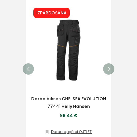
Ziņojums
IZPĀRDOŠANA
IZ
Piekrītu SIA Hards interne
lietošanas noteikumiem
Piekrītu saņemt jaunumu
pastā
Darba bikses CHELSEA EVOLUTION
77441 Helly Hansen
Dar
Sūtīt ziņojumu
96.44 €
Klientu
Darba apģērbi OUTLET