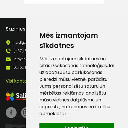
atbalsts
Darbdienās:
Sazinies ar mums
8:00 – 17:00
Mēs izmantojam
(+371) 63 881
Kuldīgas iela 69a, Saldus, Saldus nov., LV - 3801
sīkdatnes
186
(+ 371) 63 881 186
info@hards.lv
Mēs izmantojam sīkdatnes un
info@hards.lv
citas izsekošanas tehnoloģijas, lai
Darba laiks: Darbadienās: 8:00 - 17:00
uzlabotu Jūsu pārlūkošanas
pieredzi mūsu vietnē, parādītu
Visi kontakti
Jums personalizētu saturu un
mērķētas reklāmas, analizētu
mūsu vietnes datplūsmu un
saprastu, no kurienes nāk mūsu
apmeklētāji.