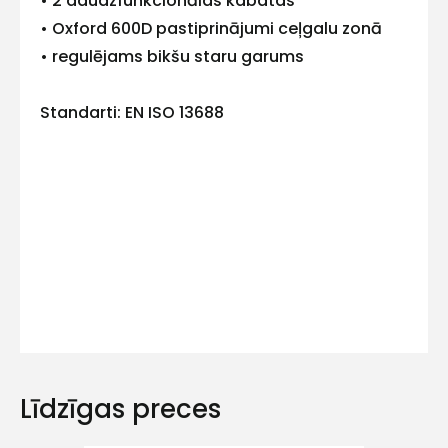
• 2 daudzfunkcionālas kabatas
mums!
• Oxford 600D pastiprinājumi ceļgalu zonā
• regulējams bikšu staru garums
Atbildēsim
pēc
iespējas
ātrāk
Standarti: EN ISO 13688
Vārds
E-pasts
Kontakttālrunis
Līdzīgas preces