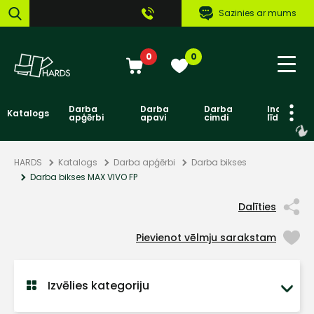
Sazinies ar mums
0
0
Darba
Darba
Darba
Individuāl
Katalogs
apģērbi
apavi
cimdi
līdzekļi
HARDS
Katalogs
Darba apģērbi
Darba bikses
Darba bikses MAX VIVO FP
Dalīties
Pievienot vēlmju sarakstam
Izvēlies kategoriju