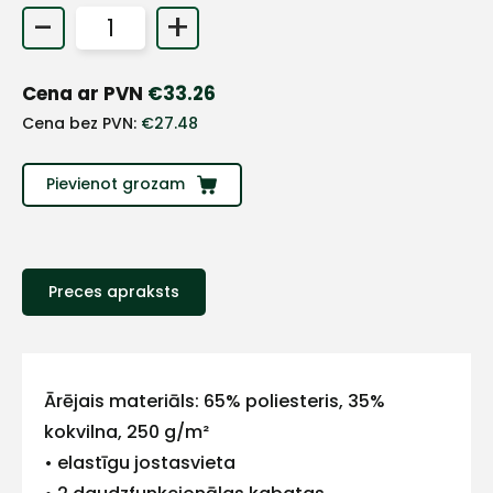
-
+
Cena ar PVN
€
33.26
Cena bez PVN:
€
27.48
Pievienot grozam
Preces apraksts
+
Ārējais materiāls: 65% poliesteris, 35%
Sazinies
kokvilna, 250 g/m²
ar
• elastīgu jostasvieta