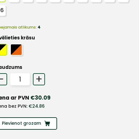
66
eejamais atlikums:
4
vēlieties krāsu
audzums
-
+
ena ar PVN
€
30.09
ena bez PVN:
€
24.86
Pievienot grozam