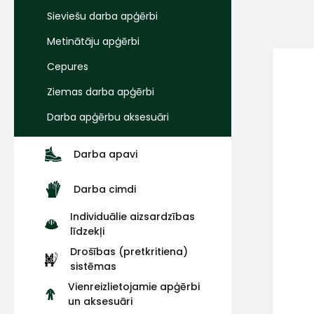
Sieviešu darba apģērbi
Metinātāju apģērbi
Cepures
Ziemas darba apģērbi
Darba apģērbu aksesuāri
Darba apavi
Darba cimdi
Individuālie aizsardzības
līdzekļi
Drošības (pretkritiena)
sistēmas
Vienreizlietojamie apģērbi
un aksesuāri