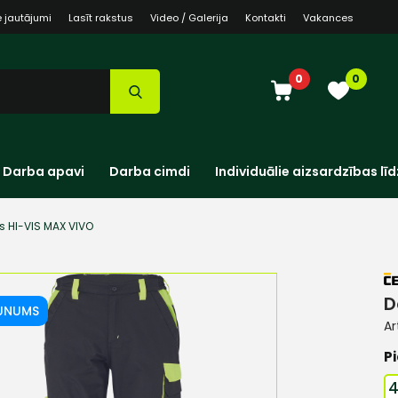
e jautājumi
Lasīt rakstus
Video / Galerija
Kontakti
Vakances
0
0
Darba apavi
Darba cimdi
Individuālie aizsardzības līd
s HI-VIS MAX VIVO
D
UNUMS
Ar
Pi