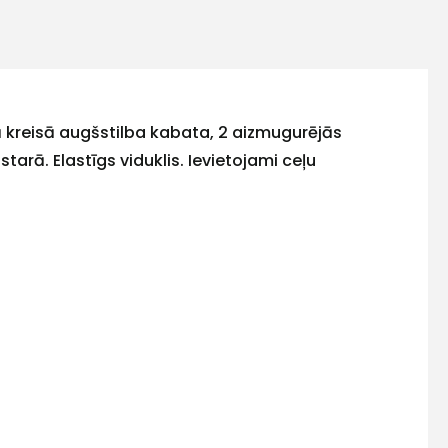
ā kreisā augšstilba kabata, 2 aizmugurējās
arā. Elastīgs viduklis. Ievietojami ceļu