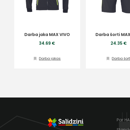
Ziņojums
Klientu
Darba jaka MAX VIVO
Darba šorti MA
34.69 €
24.35 €
atbalsts
Darba jakas
Darba šort
Piekrītu SIA Hards interne
lietošanas noteikumiem
Darbdienās:
Piekrītu saņemt jaunumu
8:00 – 17:00
pastā
(+371) 63 881
186
Sūtīt ziņojumu
info@hards.lv
Par H
Standa