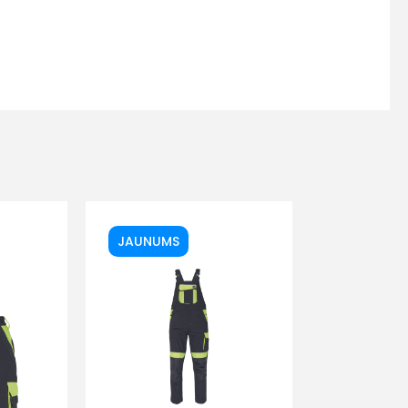
JAUNUMS
s
Kontakttālrunis