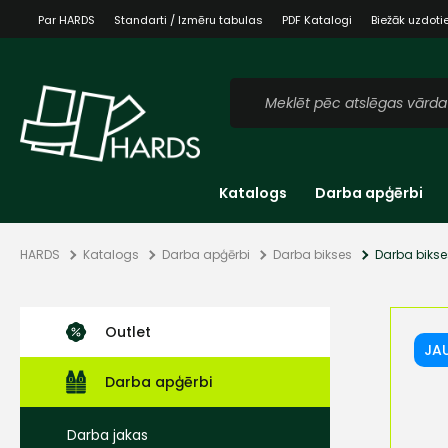
Par HARDS
Standarti / Izmēru tabulas
PDF Katalogi
Biežāk uzdoti
Katalogs
Darba apģērbi
HARDS
Katalogs
Darba apģērbi
Darba bikses
Darba bikse
Outlet
JA
Darba apģērbi
Darba jakas