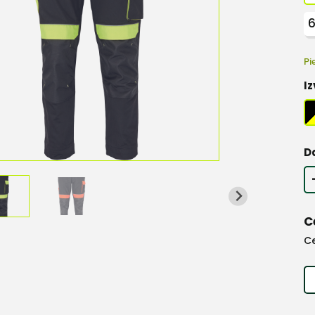
Pi
Iz
D
C
C