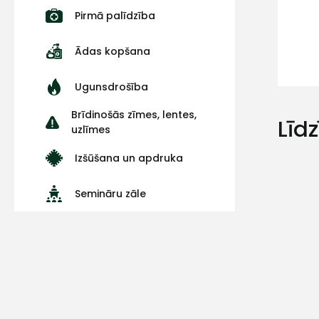
Pirmā palīdzība
Ādas kopšana
Ugunsdrošība
Brīdinošās zīmes, lentes,
Līd
uzlīmes
Izšūšana un apdruka
Semināru zāle