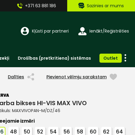
+371 63 881 186
Sazinies ar mums
Kļūsti par partneri
Ienākt/Reģistrēties
zekļi
Drošības (pretkritiena) sistēmas
Outlet
Vienreizlietojamie apģērbi un aksesuāri
Brīdinošās zīmes, lentes, uzlīmes
Dalīties
Pievienot vēlmju sarakstam
arba bikses HI-VIS MAX VIVO
tikuls:
MAXVIVOPAN-M/DZ/46
eejamie izmēri
46
48
50
52
54
56
58
60
62
64