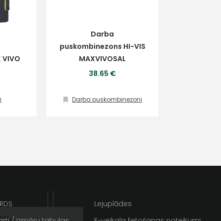
Darba
puskombinezons HI-VIS
X VIVO
MAXVIVOSAL
38.65 €
i
Darba puskombinezoni
ta veikala
un
privātuma politikai
s un īpašos piedāvājumus e-
ARDS
Lejuplādes
rti / Izmēru tabulas
E-veikala lietošanas noteikumi