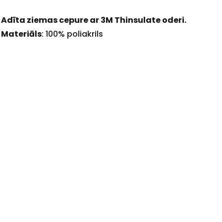
Adīta ziemas cepure ar 3M Thinsulate oderi.
Materiāls
: 100% poliakrils
+
Sazinies
ar