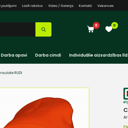
e jautājumi
Lasīt rakstus
Video / Galerija
Kontakti
Vakances
0
0
Darba apavi
Darba cimdi
Individuālie aizsardzības līd
insulate RUDI
C
Ar
Pi