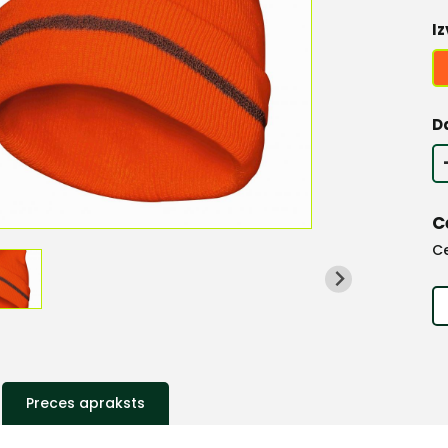
Iz
D
C
C
Preces apraksts