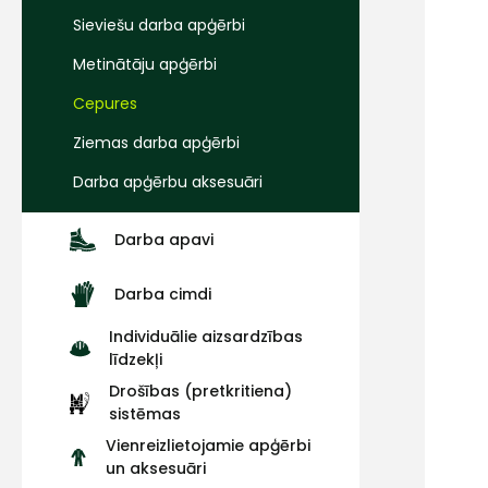
Sieviešu darba apģērbi
Metinātāju apģērbi
Cepures
Ziemas darba apģērbi
Darba apģērbu aksesuāri
Darba apavi
Darba cimdi
Individuālie aizsardzības
līdzekļi
Drošības (pretkritiena)
sistēmas
Vienreizlietojamie apģērbi
un aksesuāri