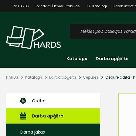
Par HARDS
Standarti / Izmēru tabulas
PDF Katalogi
Biežāk uzdoti
Katalogs
Darba apģērbi
HARDS
Katalogs
Darba apģērbi
Cepures
Cepure adīta Th
Outlet
Darba apģērbi
Darba jakas