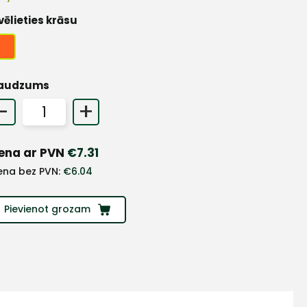
vēlieties krāsu
audzums
-
+
ena ar PVN
€
7.31
ena bez PVN:
€
6.04
Pievienot grozam