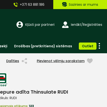
+371 63 881 186
Sazinies ar mums
Kļūsti par partneri
Ienākt/Reģistrēties
zekļi
Drošības (pretkritiena) sistēmas
Outlet
Vienreizlietojamie apģērbi un aksesuāri
Brīdinošās zīmes, lentes, uzlīmes
Dalīties
Pievienot vēlmju sarakstam
epure adīta Thinsulate RUDI
tikuls:
RUDI
eejamais atlikums:
123