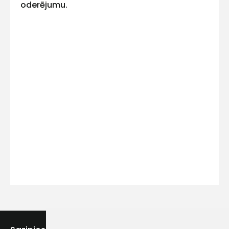
oderējumu.
Kontakttālrunis
Ziņojums
Piekrītu SIA Hards interne
lietošanas noteikumiem
Piekrītu saņemt jaunumu