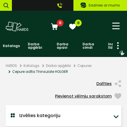
Sazinies ar mums
0
0
Darba
Darba
Darba
Individuāl
Katalogs
apģērbi
apavi
cimdi
līdzekļi
HARDS
Katalogs
Darba apģērbi
Cepures
Cepure adīta Thinsulate HOLGER
Dalīties
Pievienot vēlmju sarakstam
Izvēlies kategoriju