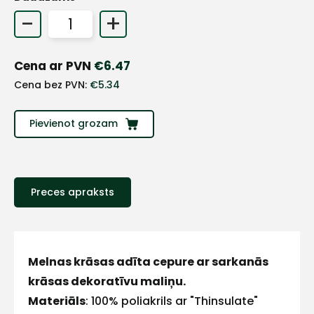
+
-
+
Sazinies
Cena ar PVN
€
6.47
Cena bez PVN:
€
5.34
ar
Pievienot grozam
mums!
Atbildēsim
pēc
iespējas
Preces apraksts
ātrāk
Vārds
Melnas krāsas adīta cepure ar sarkanās
krāsas dekoratīvu maliņu.
Materiāls
: 100% poliakrils ar "Thinsulate"
E-pasts