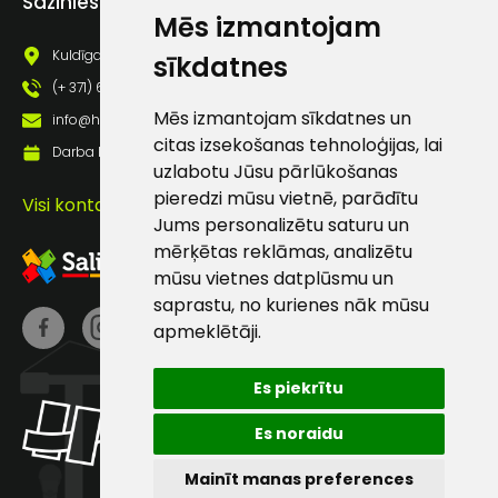
Sazinies ar mums
pastā
Mēs izmantojam
Kuldīgas iela 69a, Saldus, Saldus nov., LV - 3801
sīkdatnes
(+ 371) 63 881 186
Sūtīt ziņojumu
Mēs izmantojam sīkdatnes un
info@hards.lv
citas izsekošanas tehnoloģijas, lai
Darba laiks: Darbadienās: 8:00 - 17:00
Klientu
uzlabotu Jūsu pārlūkošanas
pieredzi mūsu vietnē, parādītu
Visi kontakti
atbalsts
Jums personalizētu saturu un
mērķētas reklāmas, analizētu
mūsu vietnes datplūsmu un
Darbdienās:
saprastu, no kurienes nāk mūsu
8:00 – 17:00
apmeklētāji.
(+371) 63 881
186
Es piekrītu
info@hards.lv
Es noraidu
Mainīt manas preferences