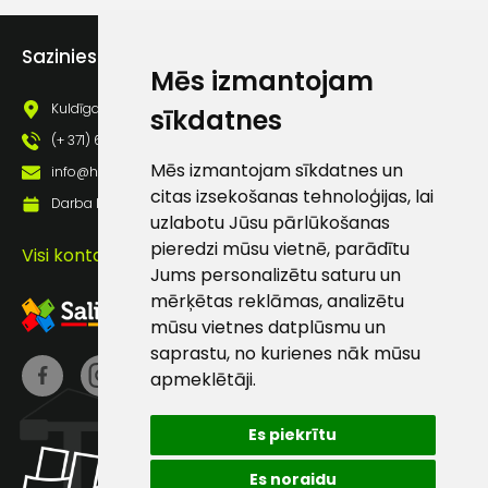
Piekrītu saņemt jaunumu
pastā
Sazinies ar mums
Mēs izmantojam
Kuldīgas iela 69a, Saldus, Saldus nov., LV - 3801
sīkdatnes
Sūtīt ziņojumu
(+ 371) 63 881 186
Mēs izmantojam sīkdatnes un
info@hards.lv
Klientu
citas izsekošanas tehnoloģijas, lai
Darba laiks: Darbadienās: 8:00 - 17:00
uzlabotu Jūsu pārlūkošanas
atbalsts
pieredzi mūsu vietnē, parādītu
Visi kontakti
Jums personalizētu saturu un
mērķētas reklāmas, analizētu
Darbdienās:
mūsu vietnes datplūsmu un
8:00 – 17:00
saprastu, no kurienes nāk mūsu
(+371) 63 881
apmeklētāji.
186
Es piekrītu
info@hards.lv
Es noraidu