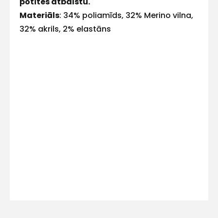
potītes atbalstu.
E-pasts
Materiāls
: 34% poliamīds, 32% Merino vilna,
32% akrils, 2% elastāns
Kontakttālrunis
Ziņojums
Piekrītu SIA Hards interne
lietošanas noteikumiem