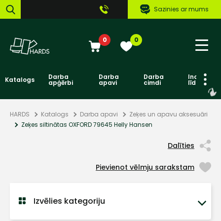
Sazinies ar mums
0
0
Darba
Darba
Darba
Individuāl
Katalogs
apģērbi
apavi
cimdi
līdzekļi
HARDS
Katalogs
Darba apavi
Zeķes un apavu aksesuāri
Zeķes siltinātas OXFORD 79645 Helly Hansen
Dalīties
Pievienot vēlmju sarakstam
Izvēlies kategoriju