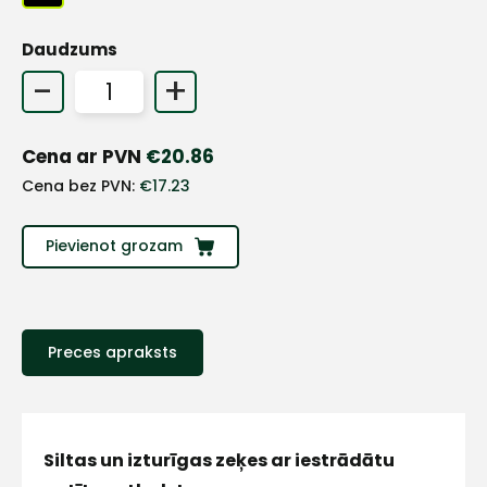
+
Daudzums
-
+
Sazinies
Cena ar PVN
€
20.86
ar
Cena bez PVN:
€
17.23
mums!
Pievienot grozam
Atbildēsim
pēc
iespējas
ātrāk
Preces apraksts
Vārds
Siltas un izturīgas zeķes ar iestrādātu