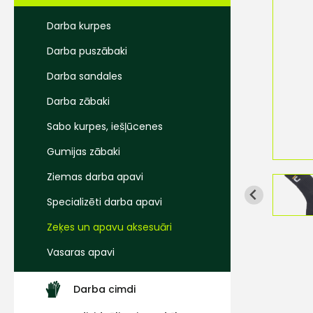
Darba kurpes
Darba puszābaki
Darba sandales
Darba zābaki
Sabo kurpes, iešļūcenes
Gumijas zābaki
Ziemas darba apavi
Specializēti darba apavi
Zeķes un apavu aksesuāri
Vasaras apavi
Darba cimdi