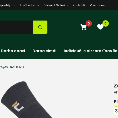
e jautājumi
Lasīt rakstus
Video / Galerija
Kontakti
Vakances
0
0
Darba apavi
Darba cimdi
Individuālie aizsardzības līd
Zeķes DAYBORO
Z
Ar
Pi
3