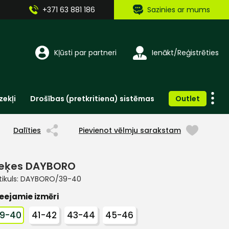
+371 63 881 186
Sazinies ar mums
Kļūsti par partneri
Ienākt/Reģistrēties
zekļi
Drošības (pretkritiena) sistēmas
Outlet
Vienreizlietojamie apģērbi un aksesuāri
Brīdinošās zīmes, lentes, uzlīmes
Dalīties
Pievienot vēlmju sarakstam
eķes DAYBORO
tikuls:
DAYBORO/39-40
eejamie izmēri
9-40
41-42
43-44
45-46