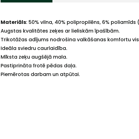
Materiāls
: 50% vilna, 40% polipropilēns, 6% poliamīds 
+
Augstas kvalitātes zeķes ar lieliskām īpašībām.
Trikotāžas adījums nodrošina valkāšanas komfortu vi
Ideāla sviedru caurlaidība.
Mīksta zeķu augšējā mala.
Pastiprināta frotē pēdas daļa.
Sazinies
Piemērotas darbam un atpūtai.
ar
mums!
Atbildēsim
pēc