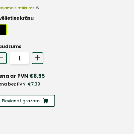
eejamais atlikums:
5
vēlieties krāsu
audzums
-
+
ena ar PVN
€
8.95
ena bez PVN:
€
7.39
Pievienot grozam