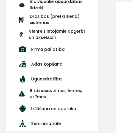
Individuālie aizsardzības
līdzekļi
Drošības (pretkritiena)
sistēmas
Vienreizlietojamie apģērbi
un aksesuāri
Pirmā palīdzība
Ādas kopšana
Ugunsdrošība
Brīdinošās zīmes, lentes,
uzlīmes
Izšūšana un apdruka
Semināru zāle