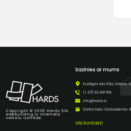
Sazinies ar mums
Kuldīgas iela 69a, Saldus, S
(+ 371) 63 881 186
info@hards.lv
Darba laiks: Darbadienās: 8:
Copyright © 2025 Hards SIA.
webbuilding.lv
interneta
veikalu izstrāde
Visi kontakti