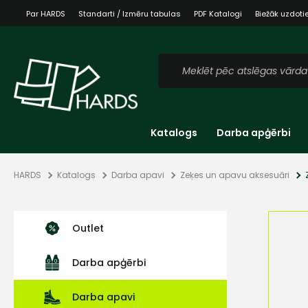
Par HARDS
Standarti / Izmēru tabulas
PDF Katalogi
Biežāk uzdoti
Katalogs
Darba apģērbi
HARDS
Katalogs
Darba apavi
Zeķes un apavu aksesuāri
Outlet
Darba apģērbi
Darba apavi