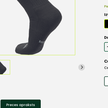
Pi
Iz
D
C
C
Preces apraksts