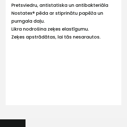
Pretsviedru, antistatiska un antibakteriāla
Nostatex® pēda ar stiprinātu papēža un
purngala daļu.
Likra nodrošina zeķes elastīgumu.
Kontakttālrunis
Zeķes apstrādātas, lai tās nesarautos.
Ziņojums
Piekrītu SIA Hards interne
lietošanas noteikumiem
Piekrītu saņemt jaunumu