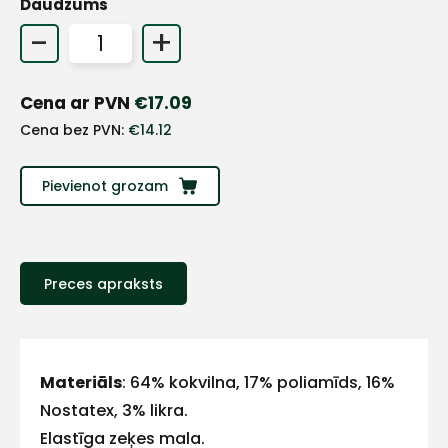
Daudzums
+
-
+
Sazinies
Cena ar PVN
€
17.09
Cena bez PVN:
€
14.12
ar
Pievienot grozam
mums!
Atbildēsim
pēc
iespējas
Preces apraksts
ātrāk
Vārds
Materiāls
: 64% kokvilna, 17% poliamīds, 16%
Nostatex, 3% likra.
Elastīga zeķes mala.
E-pasts