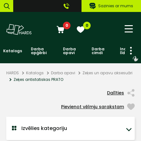
Sazinies ar mums
0
0
Darba
Darba
Darba
Individuāl
Katalogs
apģērbi
apavi
cimdi
līdzekļi
HARDS
Katalogs
Darba apavi
Zeķes un apavu aksesuāri
Zeķes antistatiskas PRATO
Dalīties
Pievienot vēlmju sarakstam
Izvēlies kategoriju