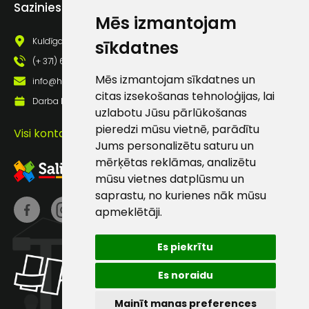
Sazinies ar mums
pastā
Mēs izmantojam
Kuldīgas iela 69a, Saldus, Saldus nov., LV - 3801
sīkdatnes
(+ 371) 63 881 186
Sūtīt ziņojumu
Mēs izmantojam sīkdatnes un
info@hards.lv
citas izsekošanas tehnoloģijas, lai
Darba laiks: Darbadienās: 8:00 - 17:00
Klientu
uzlabotu Jūsu pārlūkošanas
pieredzi mūsu vietnē, parādītu
Visi kontakti
atbalsts
Jums personalizētu saturu un
mērķētas reklāmas, analizētu
mūsu vietnes datplūsmu un
Darbdienās:
saprastu, no kurienes nāk mūsu
8:00 – 17:00
apmeklētāji.
(+371) 63 881
186
Es piekrītu
info@hards.lv
Es noraidu
Mainīt manas preferences