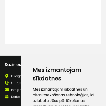
Kontakttālrunis
Ziņojums
Sazinies ar mums
Mēs izmantojam
Piekrītu SIA Hards interne
lietošanas noteikumiem
Kuldīgas iela 69a, Saldus, Saldus nov., LV - 3801
sīkdatnes
(+ 371) 63 881 186
Piekrītu saņemt jaunumu
Mēs izmantojam sīkdatnes un
pastā
info@hards.lv
citas izsekošanas tehnoloģijas, lai
Darba laiks: Darbadienās: 8:00 - 17:00
uzlabotu Jūsu pārlūkošanas