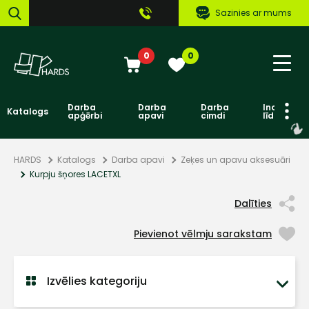
Sazinies ar mums
0
0
Darba
Darba
Darba
Individuāl
Katalogs
apģērbi
apavi
cimdi
līdzekļi
HARDS
Katalogs
Darba apavi
Zeķes un apavu aksesuāri
Kurpju šņores LACETXL
Dalīties
Pievienot vēlmju sarakstam
Izvēlies kategoriju