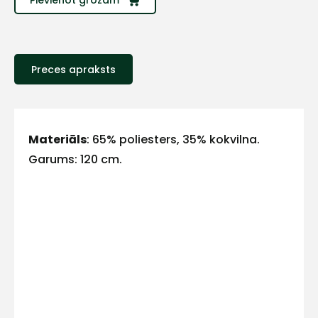
Sazinies
ar
Preces apraksts
mums!
Atbildēsim
pēc
iespējas
ātrāk
Materiāls
: 65% poliesters, 35% kokvilna.
Garums: 120 cm.
Vārds
E-pasts