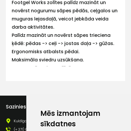
Footgel Works zolītes palīdz mazināt un
novērst nogurumu sāpes pēdās, ceļgalos un
Kontakttālrunis
muguras lejasdaļā, veicot jebkāda veida
darba aktivitātes.
Palīdz mazināt un novērst sāpes trieciena
ķēdē: pēdas -> ceļi -> jostas daļa -> gūžas.
Ziņojums
Ergonomisks atbalsts pēdai.
Maksimāla sviedru uzsūkšana.
Var mazgāt veļasmašīnā.
Piekrītu SIA Hards interne
Sazinies ar mums
lietošanas noteikumiem
Mēs izmantojam
Piekrītu saņemt jaunumu
Kuldīgas iela 69a, Saldus, Saldus nov., LV - 3801
sīkdatnes
pastā
(+ 371) 63 881 186