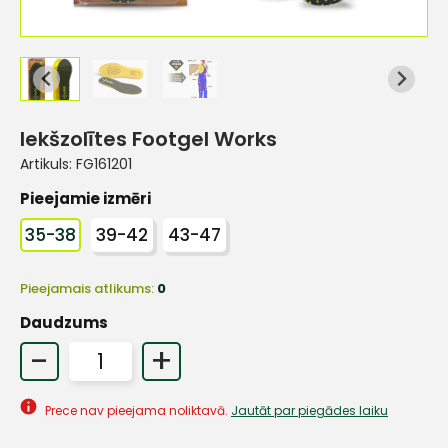
Iekšzolītes Footgel Works
Artikuls:
FG161201
Pieejamie izmēri
35-38
39-42
43-47
Pieejamais atlikums:
0
Daudzums
-
+
Prece nav pieejama noliktavā.
Jautāt par piegādes laiku