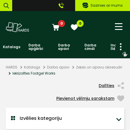
Sazinies ar mums
0
0
Darba
Darba
Darba
Individuāl
Katalogs
apģērbi
apavi
cimdi
līdzekļi
HARDS
Katalogs
Darba apavi
Zeķes un apavu aksesuāri
Iekšzolītes Footgel Works
Dalīties
Pievienot vēlmju sarakstam
Izvēlies kategoriju