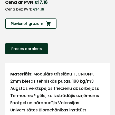
+
Cena ar PVN
€
17.16
Cena bez PVN:
€
14.18
Sazinies
Pievienot grozam
ar
mums!
Preces apraksts
Atbildēsim
pēc
iespējas
ātrāk
Vārds
Materiāls
: Modulārs trīsslāņu TECNION®.
2mm biezas tehniskās putas, 180 kg/m3
Augstas veiktspējas triecienu absorbējošs
Termocrep® gēls, ko izstrādājis uzņēmums
E-pasts
Footgel un pārbaudījis Valensijas
Universitātes Biomehānikas institūts.