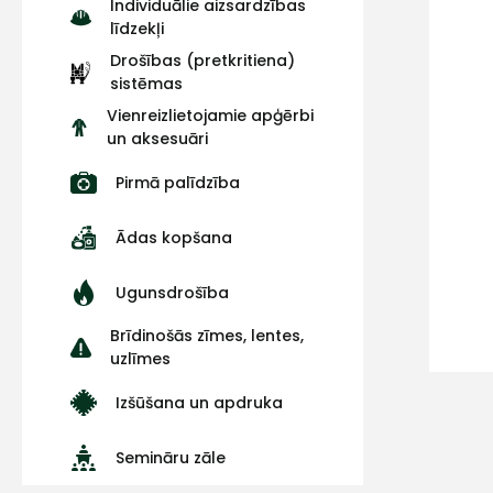
Individuālie aizsardzības
līdzekļi
Drošības (pretkritiena)
sistēmas
Vienreizlietojamie apģērbi
un aksesuāri
Pirmā palīdzība
Ādas kopšana
Ugunsdrošība
Brīdinošās zīmes, lentes,
uzlīmes
Izšūšana un apdruka
Semināru zāle