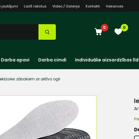
e jautājumi
Lasīt rakstus
Video / Galerija
Kontakti
Vakances
0
0
Darba apavi
Darba cimdi
Individuālie aizsardzības līd
Iekšzoles zābakiem ar aktīvo ogli
I
Ar
Pi
D