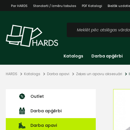
Par HARDS
Standarti / Izmēru tabulas
PDF Katalogi
Biežāk uzdoti
Katalogs
Darba apģērbi
HARDS
Katalogs
Darba apavi
Zeķes un apavu aksesuāri
Outlet
Darba apģērbi
Darba apavi