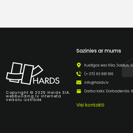
Sazinies ar mums
Kuldīgas iela 69a, Saldus, S
(+ 371) 63 881 186
info@hards.lv
Darba laiks: Darbadienās: 8:
Copyright © 2025 Hards SIA.
webbuilding.lv
interneta
veikalu izstrāde
Visi kontakti