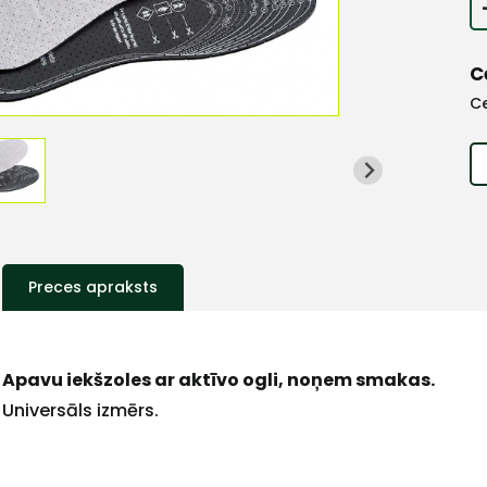
C
C
Preces apraksts
Apavu iekšzoles ar aktīvo ogli, noņem smakas.
Universāls izmērs.