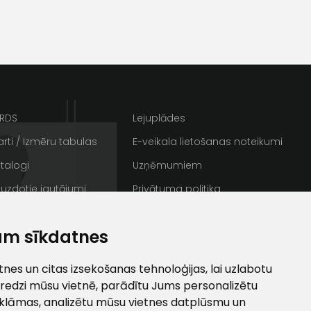
s
Kontakttālrunis
ARDS
Lejuplādes
rti / Izmēru tabulas
E-veikala lietošanas noteikumi
talogi
Uzņēmumiem
 uzdotie jautājumi
Privātuma politika
rakstus
Sīkdatnes
ta veikala
am sīkdatnes
/ Galerija
Semināru zāle
un
privātuma politikai
ti
s un īpašos piedāvājumus e-
es un citas izsekošanas tehnoloģijas, lai uzlabotu
redzi mūsu vietnē, parādītu Jums personalizētu
klāmas, analizētu mūsu vietnes datplūsmu un