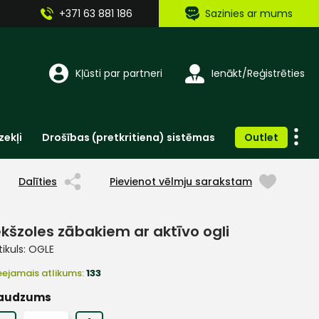
+371 63 881 186
Sazinies ar mums
Kļūsti par partneri
Ienākt/Reģistrēties
zekļi
Drošības (pretkritiena) sistēmas
Outlet
Vienreizlietojamie apģērbi un aksesuāri
Brīdinošās zīmes, lentes, uzlīmes
Dalīties
Pievienot vēlmju sarakstam
ekšzoles zābakiem ar aktīvo ogli
tikuls:
OGLE
eejamais atlikums:
133
audzums