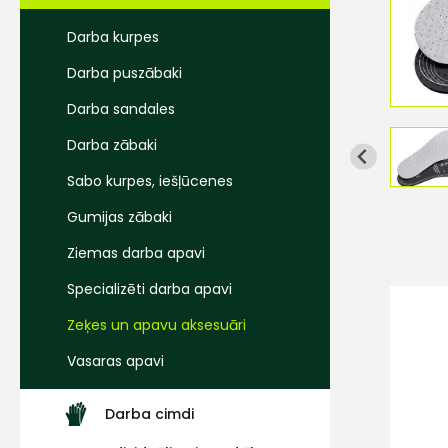
Darba kurpes
Darba puszābaki
Darba sandales
Darba zābaki
Sabo kurpes, iešļūcenes
Gumijas zābaki
Ziemas darba apavi
Specializēti darba apavi
Zeķes un apavu aksesuāri
Vasaras apavi
Darba cimdi