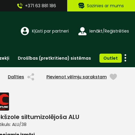
+371 63 881 186
Sazinies ar mums
Kļūsti par partneri
Ienākt/Reģistrēties
zekļi
Drošības (pretkritiena) sistēmas
Outlet
Vienreizlietojamie apģērbi un aksesuāri
Brīdinošās zīmes, lentes, uzlīmes
Dalīties
Pievienot vēlmju sarakstam
ekšzole siltumizolējoša ALU
tikuls:
ALU/38
eejamie izmēri