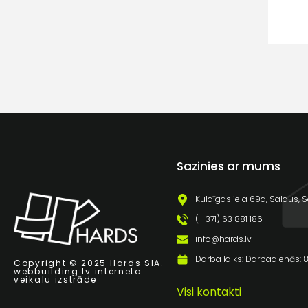
Sazinies ar mums
Kuldīgas iela 69a, Saldus, S
(+ 371) 63 881 186
info@hards.lv
Darba laiks: Darbadienās: 8:
Copyright © 2025 Hards SIA.
webbuilding.lv
interneta
veikalu izstrāde
Visi kontakti