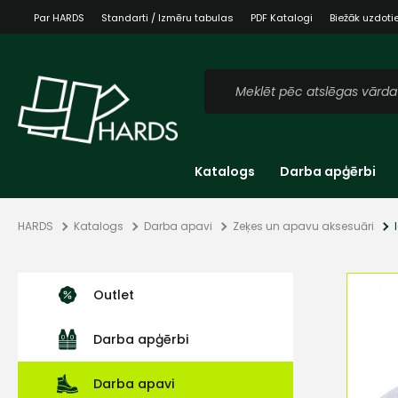
Par HARDS
Standarti / Izmēru tabulas
PDF Katalogi
Biežāk uzdoti
Katalogs
Darba apģērbi
HARDS
Katalogs
Darba apavi
Zeķes un apavu aksesuāri
Outlet
Darba apģērbi
Darba apavi