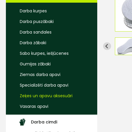
Darba kurpes
Darba puszābaki
Darba sandales
Darba zābaki
Sabo kurpes, iešļūcenes
Gumijas zābaki
Ziemas darba apavi
Specializēti darba apavi
Zeķes un apavu aksesuāri
Vasaras apavi
Darba cimdi