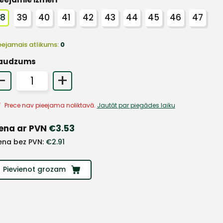
38
39
40
41
42
43
44
45
46
47
eejamais atlikums:
0
audzums
-
+
Prece nav pieejama noliktavā.
Jautāt par piegādes laiku
ena ar PVN
€
3.53
ena bez PVN:
€
2.91
Pievienot grozam