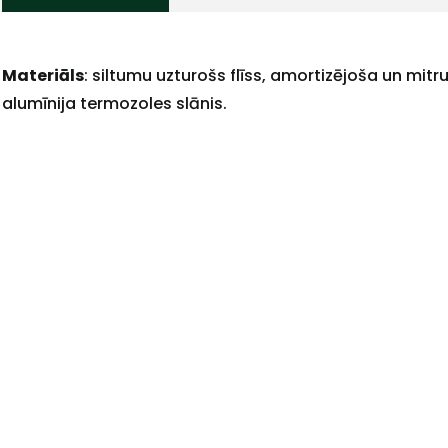
Materiāls
: siltumu uzturošs flīss, amortizējoša un mitr
+
alumīnija termozoles slānis.
Sazinies
ar
mums!
Atbildēsim
pēc