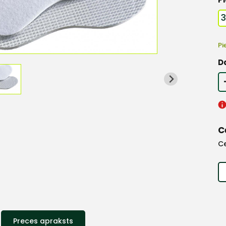
Pi
D
C
C
Preces apraksts