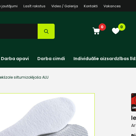
e jautājumi
Lasīt rakstus
Video / Galerija
Kontakti
Vakances
0
0
Darba apavi
Darba cimdi
Individuālie aizsardzības līd
Iekšzole siltumizolējoša ALU
I
Ar
Pi