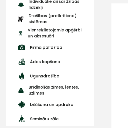
Individuālie aizsardzības
līdzekļi
Drošības (pretkritiena)
sistēmas
Vienreizlietojamie apģērbi
un aksesuāri
Pirmā palīdzība
Ādas kopšana
Ugunsdrošība
Brīdinošās zīmes, lentes,
uzlīmes
Izšūšana un apdruka
Semināru zāle