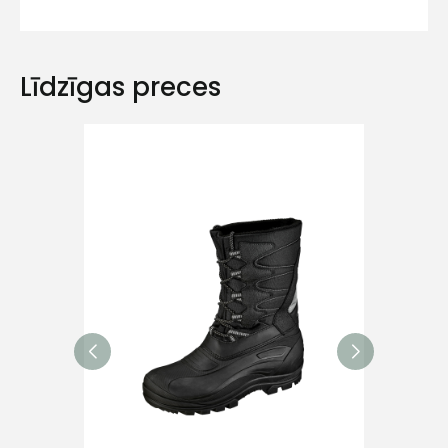
Līdzīgas preces
Ziņojums
Piekrītu SIA Hards interne
lietošanas noteikumiem
Piekrītu saņemt jaunumu
pastā
Sūtīt ziņojumu