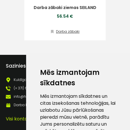
Darba
Darba zābaki ziemas SEILAND
Klientu
56.54 €
atbalsts
Darba zābaki
Darbdienās:
8:00 – 17:00
(+371) 63 881
186
Sazinies ar mums
Mēs izmantojam
info@hards.lv
Kuldīgas iela 69a, Saldus, Saldus nov., LV - 3801
sīkdatnes
(+ 371) 63 881 186
Mēs izmantojam sīkdatnes un
info@hards.lv
citas izsekošanas tehnoloģijas, lai
Darba laiks: Darbadienās: 8:00 - 17:00
uzlabotu Jūsu pārlūkošanas
pieredzi mūsu vietnē, parādītu
Visi kontakti
Jums personalizētu saturu un