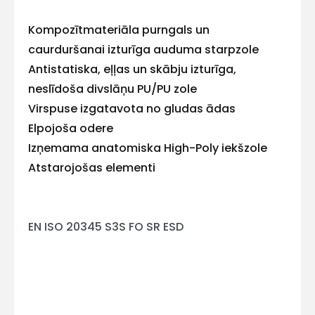
ar
Kompozītmateriāla purngals un
caurduršanai izturīga auduma starpzole
mums!
Antistatiska, eļļas un skābju izturīga,
Atbildēsim
neslīdoša divslāņu PU/PU zole
pēc
Virspuse izgatavota no gludas ādas
iespējas
ātrāk
Elpojoša odere
Izņemama anatomiska High-Poly iekšzole
Vārds
Atstarojošas elementi
EN ISO 20345 S3S FO SR ESD
E-pasts
Kontakttālrunis