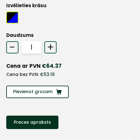
Izvēlieties krāsu
Daudzums
-
+
Cena ar PVN
€
64.37
Cena bez PVN:
€
53.19
Pievienot grozam
+
Preces apraksts
Sazinies