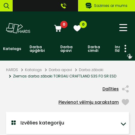
Sazinies ar mums
0
0
Darba
Darba
Darba
Individuāl
Katalogs
apģērbi
apavi
cimdi
līdzekļi
HARDS
Katalogs
Darba apavi
Darba zābaki
Ziemas darba zābaki TORGAU CRAFTLAND S3S FO SR ESD
Dalīties
Pievienot vēlmju sarakstam
Izvēlies kategoriju