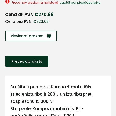
Prece nav pieejama noliktavā.
Jautāt par piegādes laiku
Cena ar PVN
€
270.66
Cena bez PVN:
€
223.68
Pievienot grozam
Preces apraksts
+
Drošības purngals: Kompozītmateriāls.
Sazinies
Triecienizturība ir 200 J un izturība pret
saspiešanu 15 000 N.
ar
Starpzole: Kompozītmateri;als. PL -
perforācijas pretestība ir 1100 N.