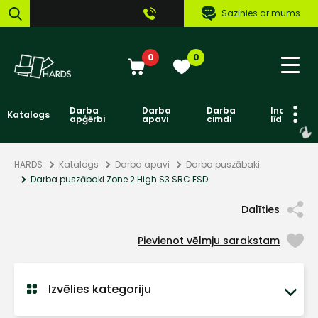
Sazinies ar mums
0
0
Darba
Darba
Darba
Individuāl
Katalogs
apģērbi
apavi
cimdi
līdzekļi
HARDS
Katalogs
Darba apavi
Darba puszābaki
Darba puszābaki Zone 2 High S3 SRC ESD
Dalīties
Pievienot vēlmju sarakstam
Izvēlies kategoriju