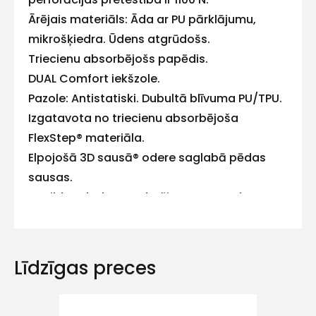
mums!
Ārējais materiāls: Āda ar PU pārklājumu,
Atbildēsim
mikrošķiedra. Ūdens atgrūdošs.
pēc
iespējas
Triecienu absorbējošs papēdis.
ātrāk
DUAL Comfort iekšzole.
Pazole: Antistatiski. Dubultā blīvuma PU/TPU.
Vārds
Izgatavota no triecienu absorbējoša
FlexStep® materiāla.
Elpojošā 3D sausā® odere saglabā pēdas
E-pasts
sausas.
Papildu atbalstu nodrošina memory foam
potītes aizsardzība, kas pielāgojas valkātāja
pēdas formai.
Kontakttālrunis
Apavos netiek izmantotas metāla detaļas un
Līdzīgas preces
metāla detektori uz tām nereaģē.
ESD - nodrošina drošu un kontrolētu
ķermeņa statiskās elektrības izlādes metodi.