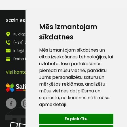
atbalsts
Sazinies ar mums
Darbdienās:
Mēs izmantojam
8:00 – 17:00
Kuldīgas iela 69a, Saldus, Saldus nov., LV - 3801
sīkdatnes
(+371) 63 881
186
(+ 371) 63 881 186
Mēs izmantojam sīkdatnes un
info@hards.lv
info@hards.lv
citas izsekošanas tehnoloģijas, lai
Darba laiks: Darbadienās: 8:00 - 17:00
uzlabotu Jūsu pārlūkošanas
pieredzi mūsu vietnē, parādītu
Visi kontakti
Jums personalizētu saturu un
mērķētas reklāmas, analizētu
mūsu vietnes datplūsmu un
saprastu, no kurienes nāk mūsu
apmeklētāji.
Es piekrītu