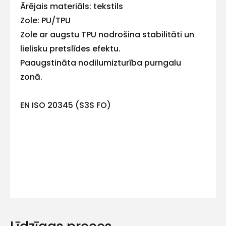
Ārējais materiāls: tekstils
mums!
Zole: PU/TPU
Zole ar augstu TPU nodrošina stabilitāti un
Atbildēsim
pēc
lielisku pretslīdes efektu.
iespējas
Paaugstināta nodilumizturība purngalu
ātrāk
zonā.
Vārds
EN ISO 20345 (S3S FO)
E-pasts
Kontakttālrunis