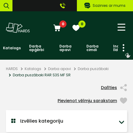
Sazinies ar mums
0
0
Darba
Darba
Darba
Individuāl
Katalogs
apģērbi
apavi
cimdi
līdzekļi
HARDS
Katalogs
Darba apavi
Darba puszābaki
Darba puszābaki RAR S3S MF SR
Dalīties
Pievienot vēlmju sarakstam
Izvēlies kategoriju