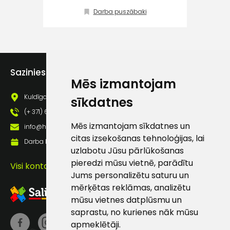
Klientu
Darba puszābaki
atbalsts
Darbdienās:
8:00 – 17:00
Sazinies ar mums
Mēs izmantojam
(+371) 63 881
186
Kuldīgas iela 69a, Saldus, Saldus nov., LV - 3801
sīkdatnes
(+ 371) 63 881 186
info@hards.lv
Mēs izmantojam sīkdatnes un
info@hards.lv
citas izsekošanas tehnoloģijas, lai
Darba laiks: Darbadienās: 8:00 - 17:00
uzlabotu Jūsu pārlūkošanas
pieredzi mūsu vietnē, parādītu
Visi kontakti
Jums personalizētu saturu un
mērķētas reklāmas, analizētu
mūsu vietnes datplūsmu un
saprastu, no kurienes nāk mūsu
apmeklētāji.