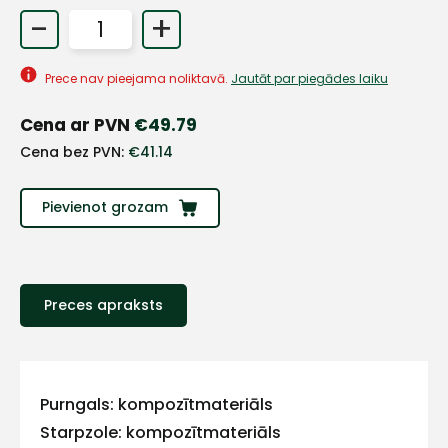
-
+
Prece nav pieejama noliktavā.
Jautāt par piegādes laiku
Cena ar PVN
€
49.79
Cena bez PVN:
€
41.14
Pievienot grozam
Preces apraksts
+
Sazinies
Purngals: kompozītmateriāls
Starpzole: kompozītmateriāls
ar