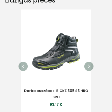
Līdzīgas preces
Ziņojums
Piekrītu SIA Hards interne
lietošanas noteikumiem
Piekrītu saņemt jaunumu
pastā
Darba puszābaki BICKZ 305 S3 HRO
Darb
Sūtīt ziņojumu
SRC
93.17 €