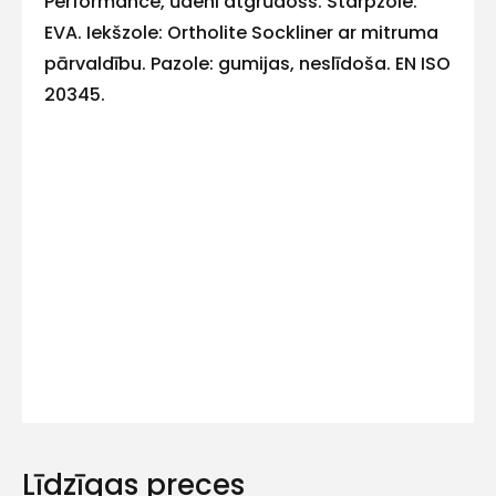
Performance, ūdeni atgrūdošs. Starpzole:
EVA. Iekšzole: Ortholite Sockliner ar mitruma
mums!
pārvaldību. Pazole: gumijas, neslīdoša. EN ISO
Atbildēsim
20345.
pēc
iespējas
ātrāk
Vārds
E-pasts
Kontakttālrunis
Līdzīgas preces