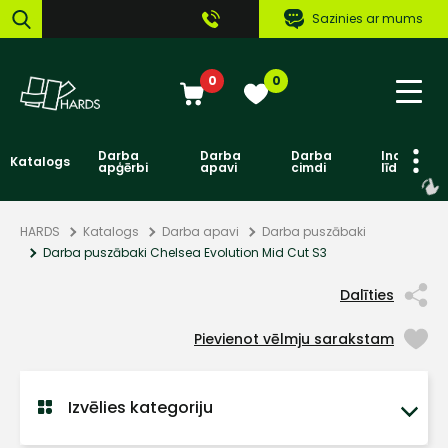
Sazinies ar mums
0
0
Darba
Darba
Darba
Individuāl
Katalogs
apģērbi
apavi
cimdi
līdzekļi
HARDS
Katalogs
Darba apavi
Darba puszābaki
Darba puszābaki Chelsea Evolution Mid Cut S3
Dalīties
Pievienot vēlmju sarakstam
Izvēlies kategoriju