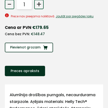
-
+
Prece nav pieejama noliktavā.
Jautāt par piegādes laiku
Cena ar PVN
€
179.65
Cena bez PVN:
€
148.47
Pievienot grozam
Preces apraksts
+
Sazinies
Alumīnija drošības purngals, necaurdurama
starpzole. Aŗējais materials: Helly Tech®
ar