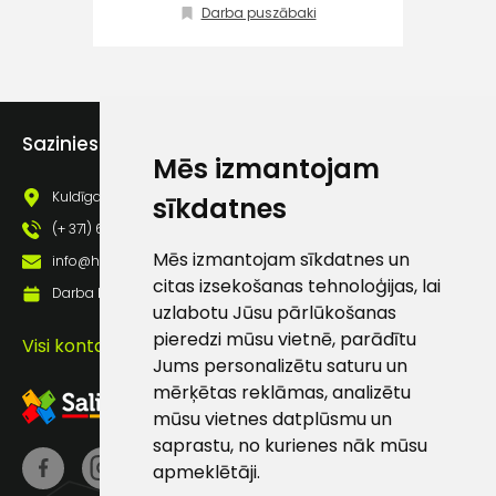
Darba puszābaki
atbalsts
Darbdienās:
8:00 – 17:00
Sazinies ar mums
Mēs izmantojam
(+371) 63 881
186
Kuldīgas iela 69a, Saldus, Saldus nov., LV - 3801
sīkdatnes
(+ 371) 63 881 186
info@hards.lv
Mēs izmantojam sīkdatnes un
info@hards.lv
citas izsekošanas tehnoloģijas, lai
Darba laiks: Darbadienās: 8:00 - 17:00
uzlabotu Jūsu pārlūkošanas
pieredzi mūsu vietnē, parādītu
Visi kontakti
Jums personalizētu saturu un
mērķētas reklāmas, analizētu
mūsu vietnes datplūsmu un
saprastu, no kurienes nāk mūsu
apmeklētāji.