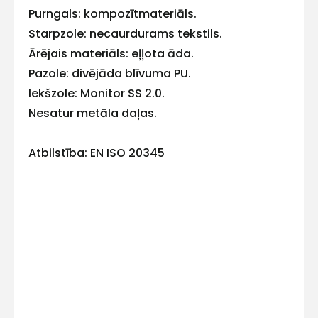
Purngals: kompozītmateriāls.
E-pasts
Starpzole: necaurdurams tekstils.
Ārējais materiāls: eļļota āda.
Pazole: divējāda blīvuma PU.
Iekšzole: Monitor SS 2.0.
Kontakttālrunis
Nesatur metāla daļas.
Atbilstība: EN ISO 20345
Ziņojums
Piekrītu SIA Hards interne