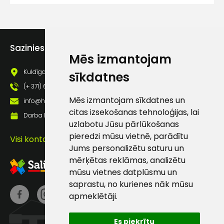
lietošanas noteikumiem
Piekrītu saņemt jaunumu
pastā
Sazinies ar mums
Mēs izmantojam
Sūtīt ziņojumu
Kuldīgas iela 69a, Saldus, Saldus nov., LV - 3801
sīkdatnes
(+ 371) 63 881 186
Klientu
Mēs izmantojam sīkdatnes un
info@hards.lv
citas izsekošanas tehnoloģijas, lai
Darba laiks: Darbadienās: 8:00 - 17:00
atbalsts
uzlabotu Jūsu pārlūkošanas
pieredzi mūsu vietnē, parādītu
Visi kontakti
Jums personalizētu saturu un
Darbdienās:
mērķētas reklāmas, analizētu
8:00 – 17:00
mūsu vietnes datplūsmu un
(+371) 63 881
saprastu, no kurienes nāk mūsu
186
apmeklētāji.
info@hards.lv
Es piekrītu