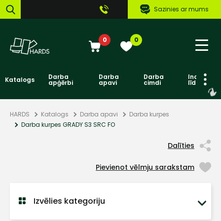
Sazinies ar mums
0
0
Darba
Darba
Darba
Individuāl
Katalogs
apģērbi
apavi
cimdi
līdzekļi
HARDS
Katalogs
Darba apavi
Darba kurpes
Darba kurpes GRADY S3 SRC FO
Dalīties
Pievienot vēlmju sarakstam
Izvēlies kategoriju