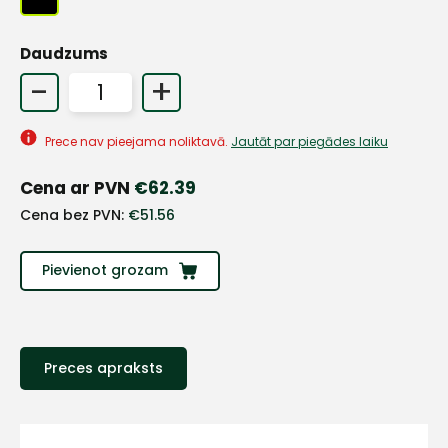
Daudzums
+
-
+
Sazinies
Prece nav pieejama noliktavā.
Jautāt par piegādes laiku
Cena ar PVN
€
62.39
ar
Cena bez PVN:
€
51.56
mums!
Pievienot grozam
Atbildēsim
pēc
iespējas
ātrāk
Preces apraksts
Vārds