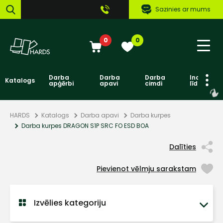
Sazinies ar mums
0
0
Darba
Darba
Darba
Individuāl
Katalogs
apģērbi
apavi
cimdi
līdzekļi
HARDS
Katalogs
Darba apavi
Darba kurpes
Darba kurpes DRAGON S1P SRC FO ESD BOA
Dalīties
Pievienot vēlmju sarakstam
Izvēlies kategoriju