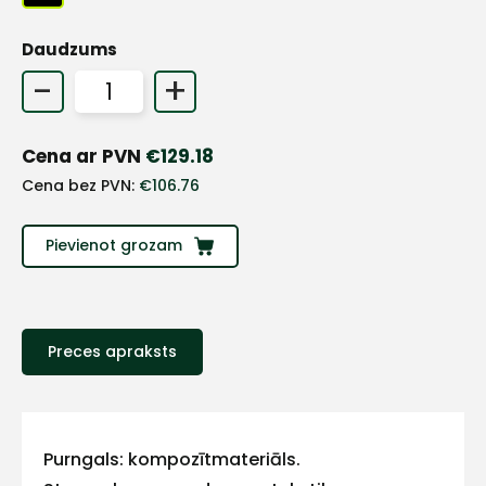
+
Daudzums
-
+
Sazinies
Cena ar PVN
€
129.18
ar
Cena bez PVN:
€
106.76
mums!
Pievienot grozam
Atbildēsim
pēc
iespējas
ātrāk
Preces apraksts
Vārds
Purngals: kompozītmateriāls.