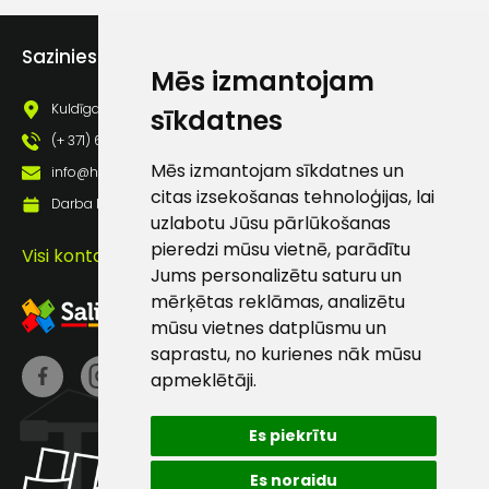
Piekrītu saņemt jaunumu
pastā
Sazinies ar mums
Mēs izmantojam
Kuldīgas iela 69a, Saldus, Saldus nov., LV - 3801
sīkdatnes
Sūtīt ziņojumu
(+ 371) 63 881 186
Mēs izmantojam sīkdatnes un
info@hards.lv
Klientu
citas izsekošanas tehnoloģijas, lai
Darba laiks: Darbadienās: 8:00 - 17:00
uzlabotu Jūsu pārlūkošanas
atbalsts
pieredzi mūsu vietnē, parādītu
Visi kontakti
Jums personalizētu saturu un
mērķētas reklāmas, analizētu
Darbdienās:
mūsu vietnes datplūsmu un
8:00 – 17:00
saprastu, no kurienes nāk mūsu
(+371) 63 881
apmeklētāji.
186
Es piekrītu
info@hards.lv
Es noraidu