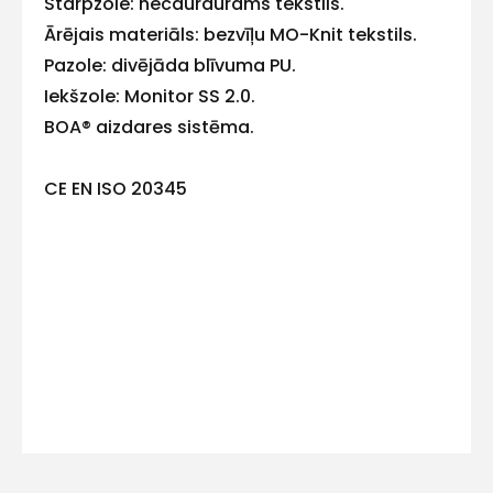
Starpzole: necaurdurams tekstils.
E-pasts
Ārējais materiāls: bezvīļu MO-Knit tekstils.
Pazole: divējāda blīvuma PU.
Iekšzole: Monitor SS 2.0.
BOA® aizdares sistēma.
Kontakttālrunis
CE EN ISO 20345
Ziņojums
Piekrītu SIA Hards interne
lietošanas noteikumiem