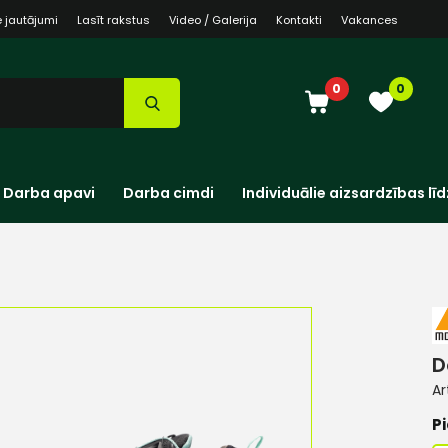
e jautājumi
Lasīt rakstus
Video / Galerija
Kontakti
Vakances
0
0
Darba apavi
Darba cimdi
Individuālie aizsardzības līd
D
Ar
Pi