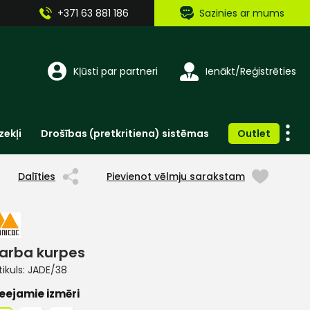
+371 63 881 186
Sazinies ar mums
Kļūsti par partneri
Ienākt/Reģistrēties
zekļi
Drošības (pretkritiena) sistēmas
Outlet
Vienreizlietojamie apģērbi un aksesuāri
Brīdinošās zīmes, lentes, uzlīmes
Dalīties
Pievienot vēlmju sarakstam
arba kurpes
tikuls:
JADE/38
eejamie izmēri