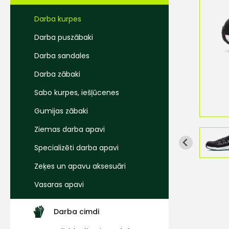
Darba kurpes
Darba puszābaki
Darba sandales
Darba zābaki
Sabo kurpes, iešļūcenes
Gumijas zābaki
Ziemas darba apavi
Specializēti darba apavi
Zeķes un apavu aksesuāri
Vasaras apavi
Darba cimdi