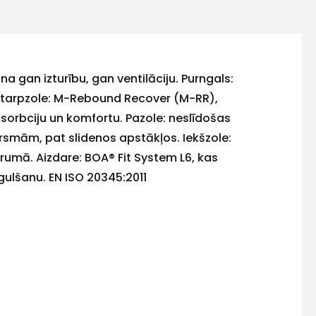
na gan izturību, gan ventilāciju. Purngals:
. Starpzole: M-Rebound Recover (M-RR),
absorbciju un komfortu. Pazole: neslīdošas
rsmām, pat slidenos apstākļos. Iekšzole:
rumā. Aizdare: BOA® Fit System L6, kas
egulšanu. EN ISO 20345:2011