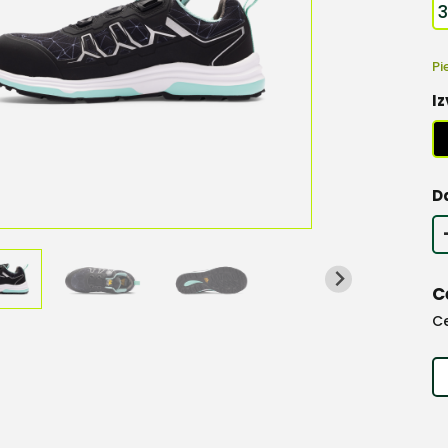
Pi
Iz
D
C
C