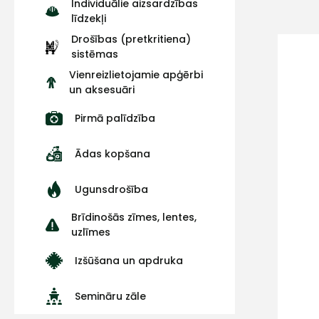
Individuālie aizsardzības
līdzekļi
Drošības (pretkritiena)
sistēmas
Vienreizlietojamie apģērbi
un aksesuāri
Pirmā palīdzība
Ādas kopšana
Ugunsdrošība
Brīdinošās zīmes, lentes,
uzlīmes
Izšūšana un apdruka
Semināru zāle