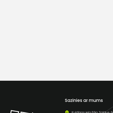
Sazinies ar mums
Kuldīgas iela 69a, Saldus, S