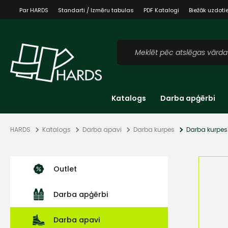
Par HARDS
Standarti / Izmēru tabulas
PDF Katalogi
Biežāk uzdoti
Katalogs
Darba apģērbi
HARDS
Katalogs
Darba apavi
Darba kurpes
Darba kurpes
Outlet
Darba apģērbi
Darba apavi