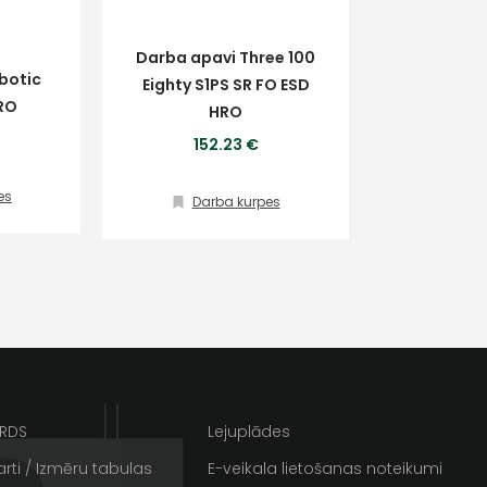
Darba apavi Three 100
botic
Eighty S1PS SR FO ESD
HRO
HRO
152.23 €
es
Darba kurpes
ta veikala
un
privātuma politikai
s un īpašos piedāvājumus e-
ARDS
Lejuplādes
rti / Izmēru tabulas
E-veikala lietošanas noteikumi