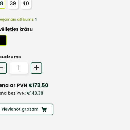
38
39
40
eejamais atlikums:
1
vēlieties krāsu
audzums
-
+
ena ar PVN
€
173.50
ena bez PVN:
€
143.38
Pievienot grozam