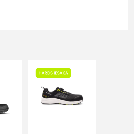
HARDS IESAKA
s
Kontakttālrunis