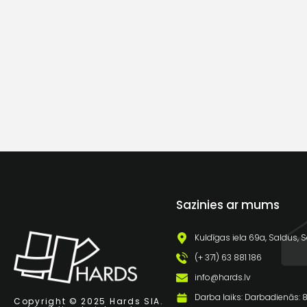
Sazinies ar mums
Kuldīgas iela 69a, Saldus, S
(+ 371) 63 881 186
info@hards.lv
Darba laiks: Darbadienās: 8:
Copyright © 2025 Hards SIA.