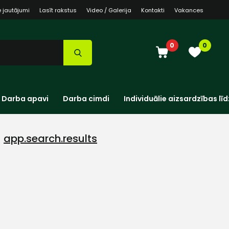
e jautājumi
Lasīt rakstus
Video / Galerija
Kontakti
Vakances
0
0
Darba apavi
Darba cimdi
Individuālie aizsardzības līd
app.search.results