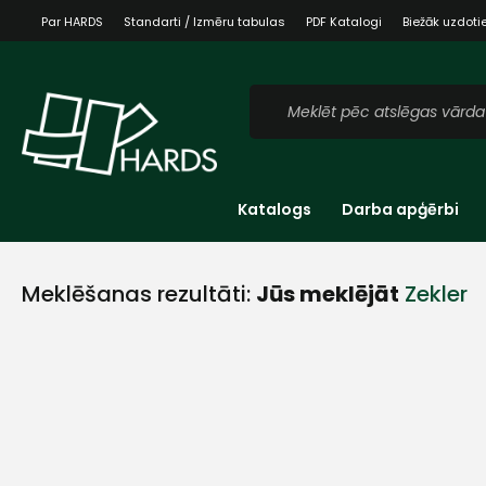
Par HARDS
Standarti / Izmēru tabulas
PDF Katalogi
Biežāk uzdoti
Katalogs
Darba apģērbi
Meklēšanas rezultāti:
Jūs meklējāt
Zekler