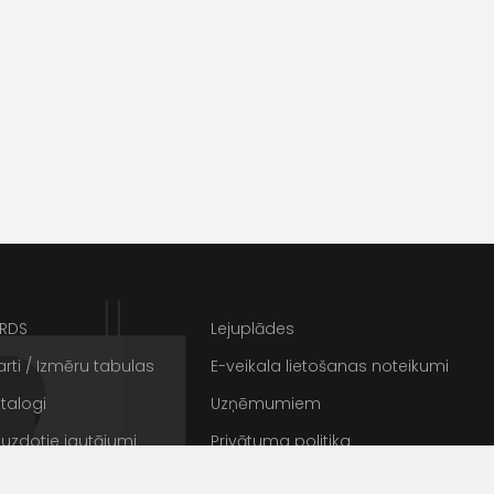
ARDS
Lejuplādes
s
Kontakttālrunis
rti / Izmēru tabulas
E-veikala lietošanas noteikumi
talogi
Uzņēmumiem
 uzdotie jautājumi
Privātuma politika
rakstus
Sīkdatnes