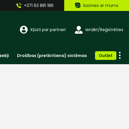
+371 63 881 186
Sazinies ar mums
Kļūsti par partneri
Ienākt/Reģistrēties
zekļi
Drošības (pretkritiena) sistēmas
Outlet
Vienreizlietojamie apģērbi un aksesuāri
Brīdinošās zīmes, lentes, uzlīmes