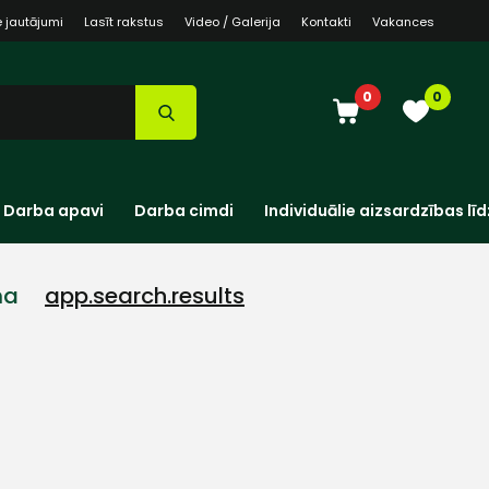
e jautājumi
Lasīt rakstus
Video / Galerija
Kontakti
Vakances
0
0
Darba apavi
Darba cimdi
Individuālie aizsardzības līd
ma
app.search.results