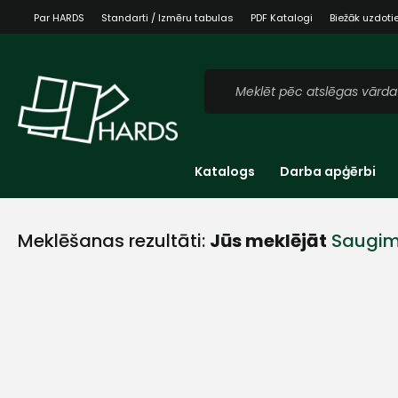
Par HARDS
Standarti / Izmēru tabulas
PDF Katalogi
Biežāk uzdoti
Katalogs
Darba apģērbi
Meklēšanas rezultāti:
Jūs meklējāt
Saugi