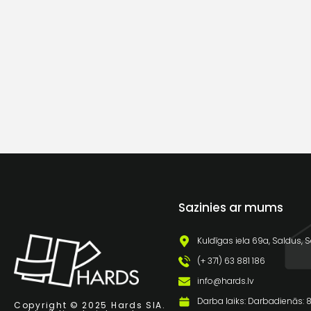
Sazinies ar mums
Kuldīgas iela 69a, Saldus, S
(+ 371) 63 881 186
info@hards.lv
Darba laiks: Darbadienās: 8:
Copyright © 2025 Hards SIA.