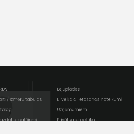
ARDS
Lejuplādes
s
Kontakttālrunis
rti / Izmēru tabulas
E-veikala lietošanas noteikumi
talogi
Uzņēmumiem
 uzdotie jautājumi
Privātuma politika
rakstus
Sīkdatnes