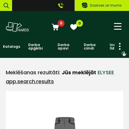
Sazinies ar mums
0
0
Darba
Darba
Darba
Individuāl
Katalogs
apģērbi
apavi
cimdi
līdzekļi
Meklēšanas rezultāti:
Jūs meklējāt
ELYSEE
app.search.results