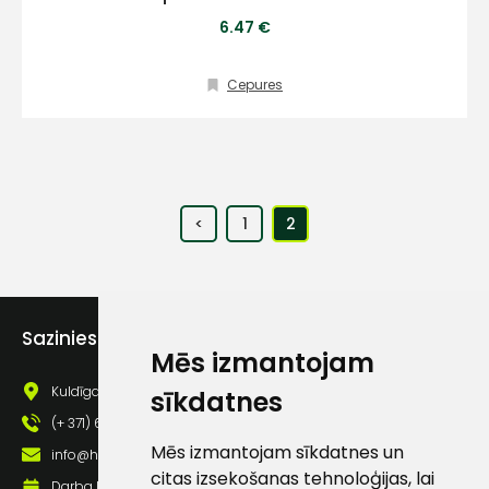
(+371) 63 881
6.47 €
186
Cepures
info@hards.lv
<
1
2
Sazinies ar mums
Mēs izmantojam
Kuldīgas iela 69a, Saldus, Saldus nov., LV - 3801
sīkdatnes
(+ 371) 63 881 186
Mēs izmantojam sīkdatnes un
info@hards.lv
citas izsekošanas tehnoloģijas, lai
Darba laiks: Darbadienās: 8:00 - 17:00