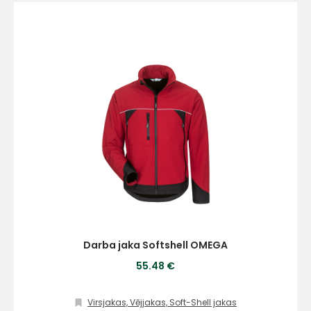
+
Sazinies
ar
mums!
Darba jaka Softshell OMEGA
55.48 €
Atbildēsim
pēc
iespējas
ātrāk
Virsjakas, Vējjakas, Soft-Shell jakas