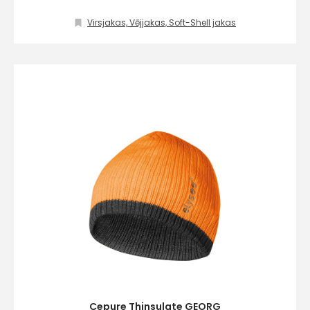
Virsjakas, Vējjakas, Soft-Shell jakas
Piekrītu SIA Hards interne
lietošanas noteikumiem
Piekrītu saņemt jaunumu
pastā
Sūtīt ziņojumu
Klientu
atbalsts
Darbdienās:
8:00 – 17:00
Cepure Thinsulate GEORG