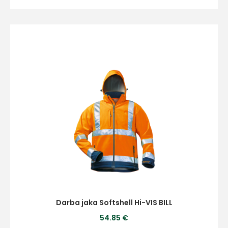
Vārds
E-pasts
Kontakttālrunis
Ziņojums
Darba jaka Softshell Hi-VIS BILL
54.85 €