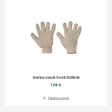
+
Sazinies
ar
mums!
Darba cimdi frotē DUNLIN
1.06 €
Atbildēsim
pēc
iespējas
ātrāk
Tekstila cimdi
Vārds