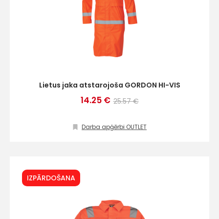
Lietus jaka atstarojoša GORDON HI-VIS
14.25 €
25.57 €
Darba apģērbi OUTLET
IZPĀRDOŠANA