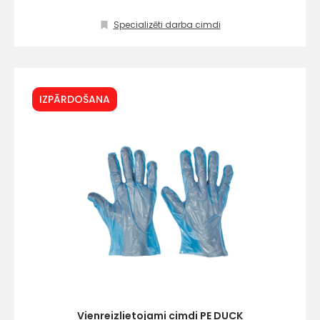
Specializēti darba cimdi
info@hards.lv
IZPĀRDOŠANA
Vienreizlietojami cimdi PE DUCK