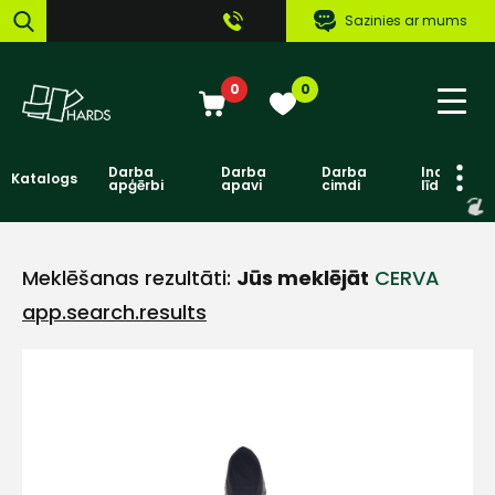
Sazinies ar mums
0
0
Darba
Darba
Darba
Individuāl
Katalogs
apģērbi
apavi
cimdi
līdzekļi
Meklēšanas rezultāti:
Jūs meklējāt
CERVA
app.search.results