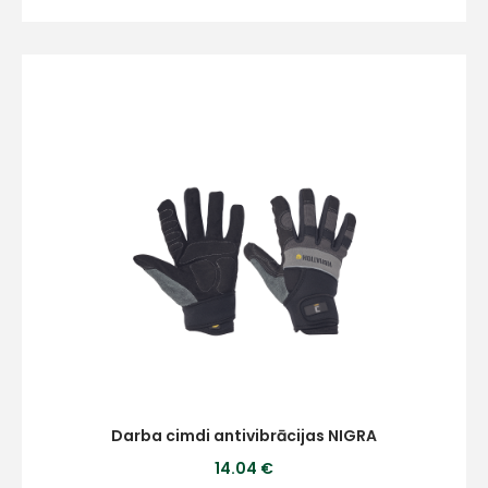
Piekrītu SIA Hards interne
lietošanas noteikumiem
Piekrītu saņemt jaunumu
pastā
Sūtīt ziņojumu
Klientu
atbalsts
Darbdienās:
8:00 – 17:00
Darba cimdi antivibrācijas NIGRA
(+371) 63 881
14.04 €
186