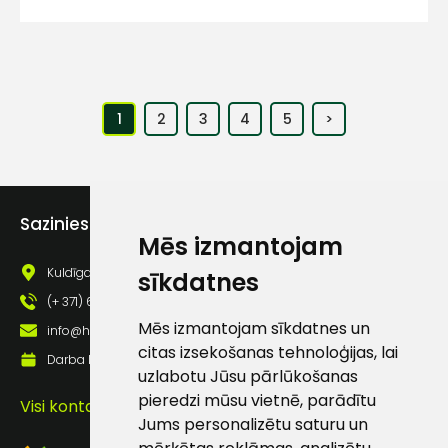
1
2
3
4
5
>
Sazinies ar mums
Mēs izmantojam
Kuldīgas iela 69a, Saldus, Saldus nov., LV - 3801
sīkdatnes
(+ 371) 63 881 186
Mēs izmantojam sīkdatnes un
info@hards.lv
citas izsekošanas tehnoloģijas, lai
Darba laiks: Darbadienās: 8:00 - 17:00
uzlabotu Jūsu pārlūkošanas
pieredzi mūsu vietnē, parādītu
Visi kontakti
Jums personalizētu saturu un