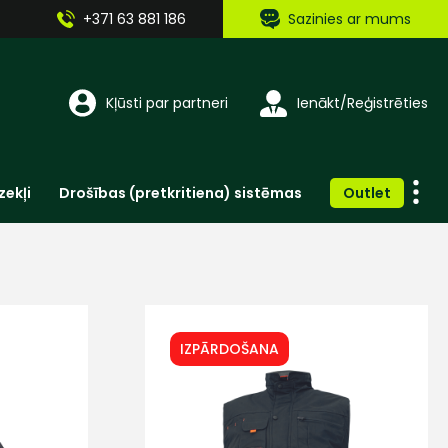
+371 63 881 186
Sazinies ar mums
Kļūsti par partneri
Ienākt/Reģistrēties
zekļi
Drošības (pretkritiena) sistēmas
Outlet
Vienreizlietojamie apģērbi un aksesuāri
Brīdinošās zīmes, lentes, uzlīmes
IZPĀRDOŠANA