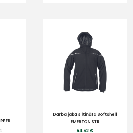
s
Kontakttālrunis
Darba jaka siltināta Softshell
ta veikala
ERBER
EMERTON STR
un
privātuma politikai
€
54.52 €