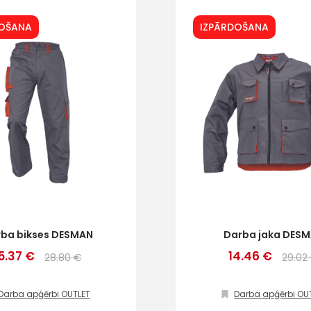
DOŠANA
IZPĀRDOŠANA
+
Sazinies
ar
ba bikses DESMAN
Darba jaka DES
5.37 €
14.46 €
28.80 €
29.02
mums!
Darba apģērbi OUTLET
Darba apģērbi OU
Atbildēsim