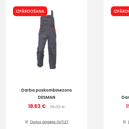
IZPĀRDOŠANA
IZPĀR
Darba puskombinezons
DESMAN
Dar
18.63 €
1
36.03 €
Darba apģērbi OUTLET