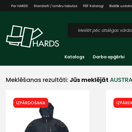
Par HARDS
Standarti / Izmēru tabulas
PDF Katalogi
Biežāk uzdoti
Katalogs
Darba apģērbi
Meklēšanas rezultāti:
Jūs meklējāt
AUSTRA
IZPĀRDOŠANA
IZPĀR