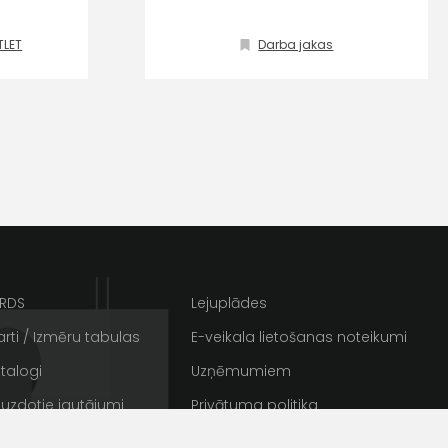
s un īpašos piedāvājumus e-
TLET
Darba jakas
ARDS
Lejuplādes
rti / Izmēru tabulas
E-veikala lietošanas noteikumi
talogi
Uzņēmumiem
 uzdotie jautājumi
Privātuma politika
rakstus
Sīkdatnes