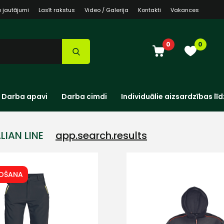
e jautājumi
Lasīt rakstus
Video / Galerija
Kontakti
Vakances
0
0
Darba apavi
Darba cimdi
Individuālie aizsardzības līd
LIAN LINE
app.search.results
DOŠANA