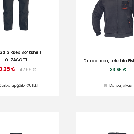
ba bikses Softshell
OLZASOFT
Darba jaka, tekstila 
0.25 €
47.66 €
33.65 €
Darba apģērbi OUTLET
Darba jakas