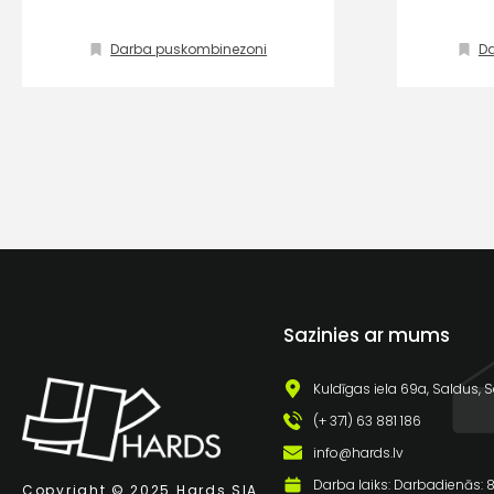
Darba puskombinezoni
Da
Sazinies ar mums
Kuldīgas iela 69a, Saldus, S
(+ 371) 63 881 186
info@hards.lv
Darba laiks: Darbadienās: 8:
Copyright © 2025 Hards SIA.