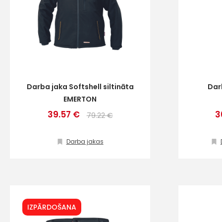
Darba jaka Softshell siltināta
Dar
EMERTON
39.57 €
3
79.22 €
Darba jakas
IZPĀRDOŠANA