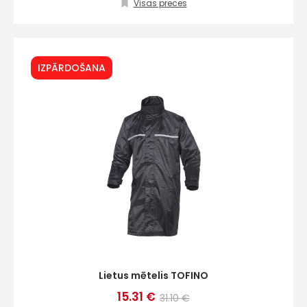
+
Visas preces
Sazinies
IZPĀRDOŠANA
ar
mums!
Atbildēsim
pēc
iespējas
ātrāk
Vārds
Lietus mētelis TOFINO
E-pasts
15.31 €
31.10 €