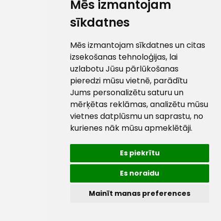
Mēs izmantojam
sīkdatnes
Mēs izmantojam sīkdatnes un citas
izsekošanas tehnoloģijas, lai
uzlabotu Jūsu pārlūkošanas
pieredzi mūsu vietnē, parādītu
Jums personalizētu saturu un
mērķētas reklāmas, analizētu mūsu
vietnes datplūsmu un saprastu, no
kurienes nāk mūsu apmeklētāji.
Es piekrītu
Es noraidu
Mainīt manas preferences