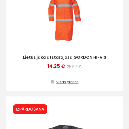
Lietus jaka atstarojoša GORDON HI-VIS
14.25 €
25.57 €
Visas preces
IZPĀRDOŠANA