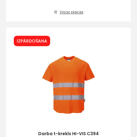
Visas preces
Kontakttālrunis
IZPĀRDOŠANA
Ziņojums
Piekrītu SIA Hards inter
lietošanas noteikumie
Piekrītu saņemt jaunum
Darba t-krekls HI-VIS C394
pastā