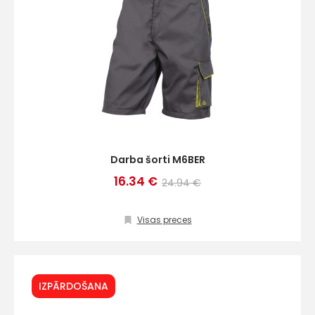
Darba šorti M6BER
16.34 €
24.94 €
Visas preces
IZPĀRDOŠANA