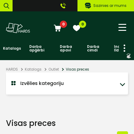
Sazinies ar mums
0
0
Darba
Darba
Darba
Individuāl
Katalogs
apģērbi
apavi
cimdi
līdzekļi
HARDS
Katalogs
Outlet
Visas preces
Izvēlies kategoriju
Visas preces