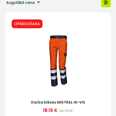
Augstākā cena
Populārākās preces
IZPĀRDOŠANA
Darba bikses MISTRAL HI-VIS
18.15 €
34.73 €