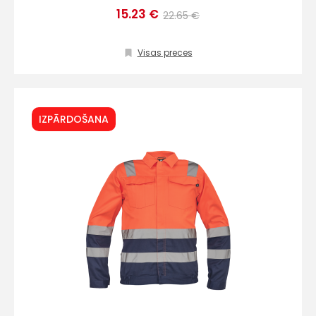
15.23 €
22.65 €
Sūtīt ziņojumu
Visas preces
Klientu
IZPĀRDOŠANA
atbalsts
Darbdienās:
8:00 – 17:00
(+371) 63 881
186
info@hards.lv