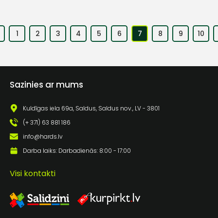
1
2
3
4
5
6
7
8
9
10
Sazinies ar mums
Kuldīgas iela 69a, Saldus, Saldus nov., LV - 3801
(+ 371) 63 881 186
info@hards.lv
Darba laiks: Darbadienās: 8:00 - 17:00
Visi kontakti