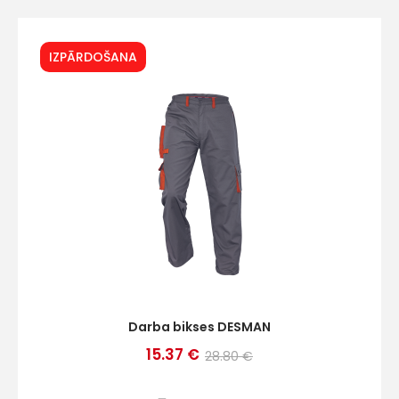
IZPĀRDOŠANA
Darba bikses DESMAN
15.37 €
28.80 €