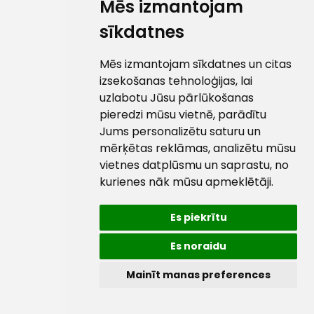
Mēs izmantojam
sīkdatnes
Mēs izmantojam sīkdatnes un citas
izsekošanas tehnoloģijas, lai
uzlabotu Jūsu pārlūkošanas
pieredzi mūsu vietnē, parādītu
Jums personalizētu saturu un
mērķētas reklāmas, analizētu mūsu
vietnes datplūsmu un saprastu, no
kurienes nāk mūsu apmeklētāji.
Es piekrītu
Es noraidu
Mainīt manas preferences