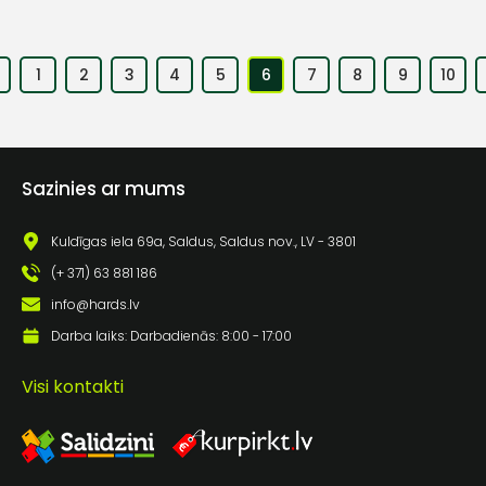
1
2
3
4
5
6
7
8
9
10
Sazinies ar mums
Kuldīgas iela 69a, Saldus, Saldus nov., LV - 3801
(+ 371) 63 881 186
info@hards.lv
Darba laiks: Darbadienās: 8:00 - 17:00
Visi kontakti