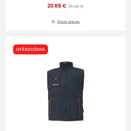
20.69 €
35.68 €
Sūtīt ziņojumu
Visas preces
Klientu
IZPĀRDOŠANA
atbalsts
Darbdienās:
8:00 – 17:00
(+371) 63 881
186
info@hards.lv