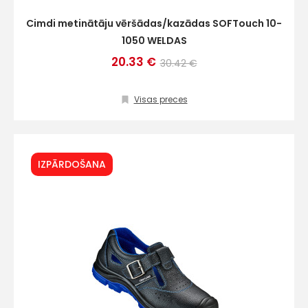
Cimdi metinātāju vēršādas/kazādas SOFTouch 10-
1050 WELDAS
20.33 €
30.42 €
Visas preces
IZPĀRDOŠANA