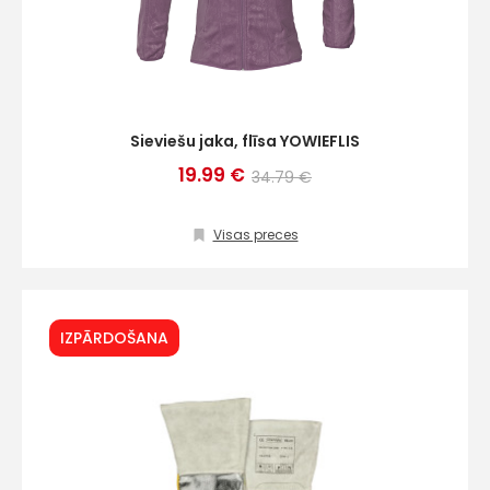
Sieviešu jaka, flīsa YOWIEFLIS
19.99 €
34.79 €
Visas preces
IZPĀRDOŠANA