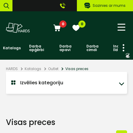
Sazinies ar mums
0
0
Darba
Darba
Darba
Individuāl
Katalogs
apģērbi
apavi
cimdi
līdzekļi
HARDS
Katalogs
Outlet
Visas preces
Izvēlies kategoriju
Visas preces