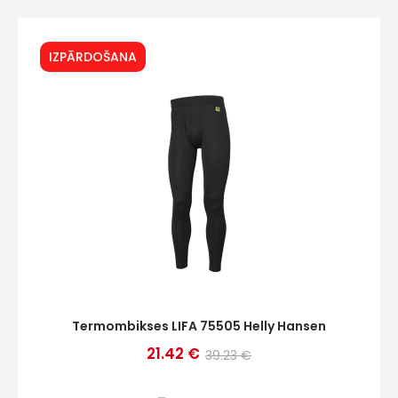
IZPĀRDOŠANA
Termombikses LIFA 75505 Helly Hansen
21.42 €
39.23 €