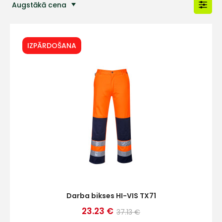
Augstākā cena
Populārākās preces
IZPĀRDOŠANA
Darba bikses HI-VIS TX71
23.23 €
37.13 €