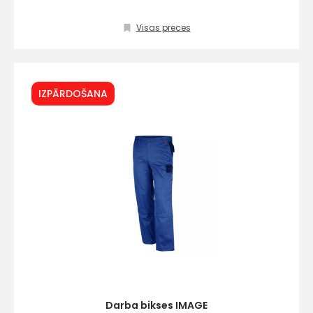
Visas preces
Kontakttālrunis
IZPĀRDOŠANA
Ziņojums
Piekrītu SIA Hards inter
lietošanas noteikumie
Piekrītu saņemt jaunum
Darba bikses IMAGE
pastā