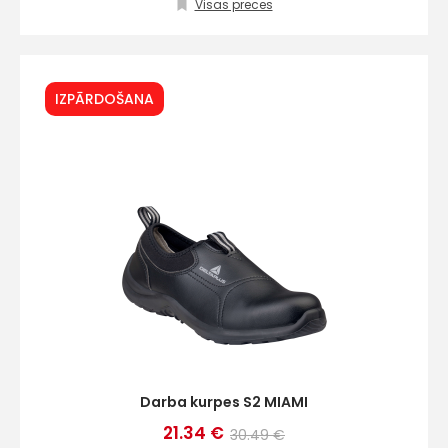
+
Visas preces
Sazinies
IZPĀRDOŠANA
ar
mums!
Atbildēsim
pēc
iespējas
ātrāk
Vārds
Darba kurpes S2 MIAMI
E-pasts
21.34 €
30.49 €