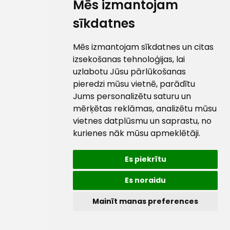
Mēs izmantojam
sīkdatnes
Mēs izmantojam sīkdatnes un citas
izsekošanas tehnoloģijas, lai
uzlabotu Jūsu pārlūkošanas
pieredzi mūsu vietnē, parādītu
Jums personalizētu saturu un
mērķētas reklāmas, analizētu mūsu
vietnes datplūsmu un saprastu, no
kurienes nāk mūsu apmeklētāji.
Es piekrītu
Es noraidu
Mainīt manas preferences