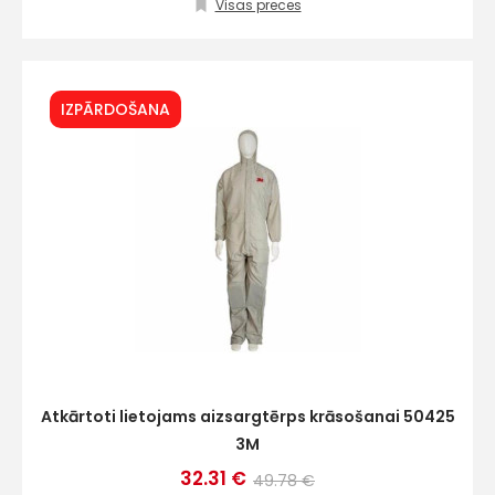
+
Visas preces
Sazinies
IZPĀRDOŠANA
ar
mums!
Atbildēsim
pēc
iespējas
ātrāk
Vārds
Atkārtoti lietojams aizsargtērps krāsošanai 50425
3M
E-pasts
32.31 €
49.78 €