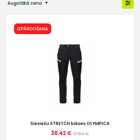
Augstākā cena
Populārākās preces
IZPĀRDOŠANA
Sieviešu STRETCH bikses OLYMPICA
36.42 €
51.84 €