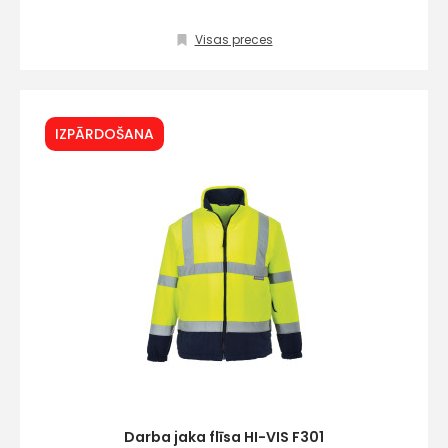
Visas preces
Kontakttālrunis
IZPĀRDOŠANA
Ziņojums
Piekrītu SIA Hards inter
lietošanas noteikumie
Piekrītu saņemt jaunum
Darba jaka flīsa HI-VIS F301
pastā