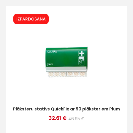
IZPĀRDOŠANA
Plāksteru statīvs QuickFix ar 90 plāksteriem Plum
32.61 €
46.95 €