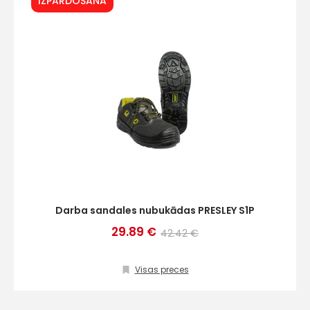
IZPĀRDOŠANA
Darba sandales nubukādas PRESLEY S1P
29.89 €
42.42 €
Visas preces