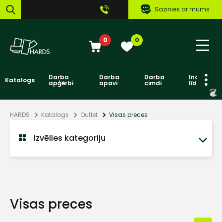
Sazinies ar mums
0
0
Darba
Darba
Darba
Individuāl
Katalogs
apģērbi
apavi
cimdi
līdzekļi
HARDS
Katalogs
Outlet
Visas preces
Izvēlies kategoriju
Visas preces