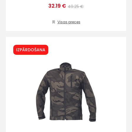
32.19 €
49.25 €
Sūtīt ziņojumu
Visas preces
Klientu
IZPĀRDOŠANA
atbalsts
Darbdienās:
8:00 – 17:00
(+371) 63 881
186
info@hards.lv