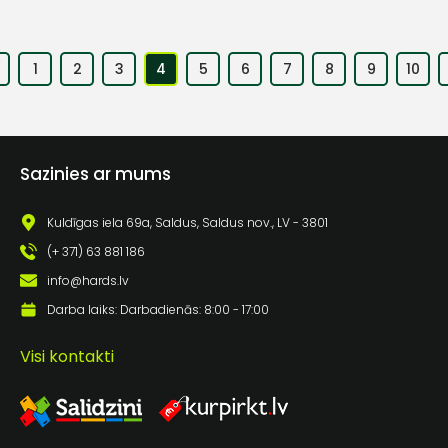
1
2
3
4
5
6
7
8
9
10
Sazinies ar mums
Kuldīgas iela 69a, Saldus, Saldus nov., LV - 3801
(+ 371) 63 881 186
info@hards.lv
Darba laiks: Darbadienās: 8:00 - 17:00
Visi kontakti