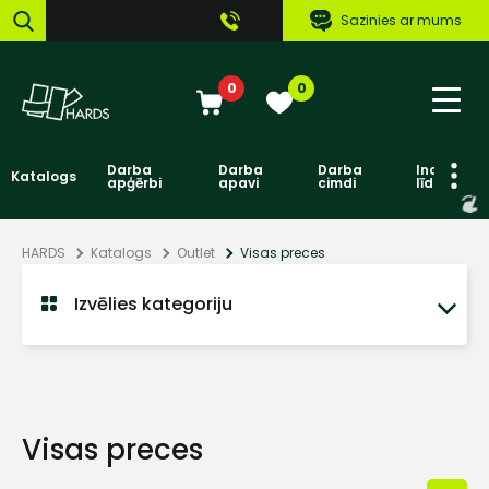
Sazinies ar mums
0
0
Darba
Darba
Darba
Individuāl
Katalogs
apģērbi
apavi
cimdi
līdzekļi
HARDS
Katalogs
Outlet
Visas preces
Izvēlies kategoriju
Visas preces