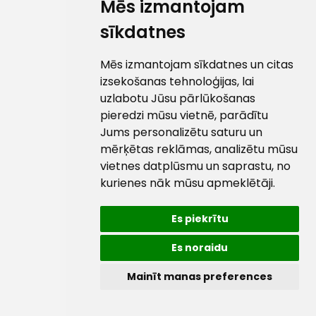
Mēs izmantojam
sīkdatnes
Mēs izmantojam sīkdatnes un citas
izsekošanas tehnoloģijas, lai
uzlabotu Jūsu pārlūkošanas
pieredzi mūsu vietnē, parādītu
Jums personalizētu saturu un
mērķētas reklāmas, analizētu mūsu
vietnes datplūsmu un saprastu, no
kurienes nāk mūsu apmeklētāji.
Es piekrītu
Es noraidu
Mainīt manas preferences