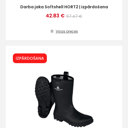
Darba jaka Softshell HORT2 | izpārdošana
42.83 €
67.47 €
Visas preces
IZPĀRDOŠANA