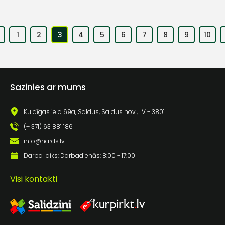
1
2
3
4
5
6
7
8
9
10
Sazinies ar mums
Kuldīgas iela 69a, Saldus, Saldus nov., LV - 3801
(+ 371) 63 881 186
info@hards.lv
Darba laiks: Darbadienās: 8:00 - 17:00
Visi kontakti