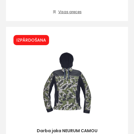
Visas preces
Kontakttālrunis
IZPĀRDOŠANA
Ziņojums
Piekrītu SIA Hards inter
lietošanas noteikumie
Piekrītu saņemt jaunum
Darba jaka NEURUM CAMOU
pastā