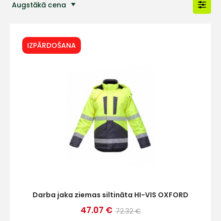
Augstākā cena
Populārākās preces
IZPĀRDOŠANA
Darba jaka ziemas siltināta HI-VIS OXFORD
47.07 €
72.32 €