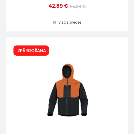
42.89 €
65.38 €
Sūtīt ziņojumu
Visas preces
Klientu
IZPĀRDOŠANA
atbalsts
Darbdienās:
8:00 – 17:00
(+371) 63 881
186
info@hards.lv