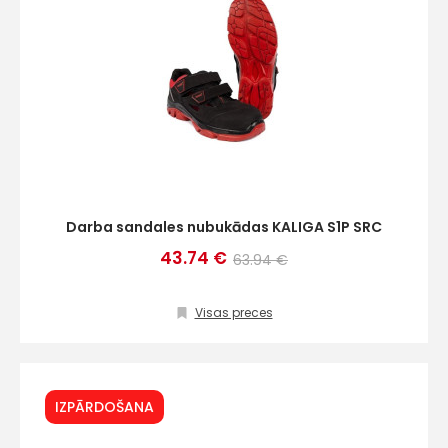
Darba sandales nubukādas KALIGA S1P SRC
43.74 €
63.94 €
Visas preces
IZPĀRDOŠANA