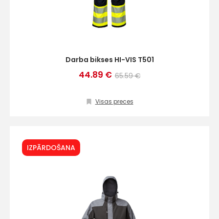
Darba bikses HI-VIS T501
44.89 €
65.59 €
Visas preces
IZPĀRDOŠANA