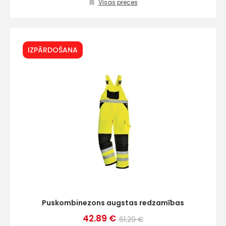
+
Visas preces
Sazinies
IZPĀRDOŠANA
ar
mums!
Atbildēsim
pēc
iespējas
ātrāk
Vārds
Puskombinezons augstas redzamības
E-pasts
42.89 €
61.29 €