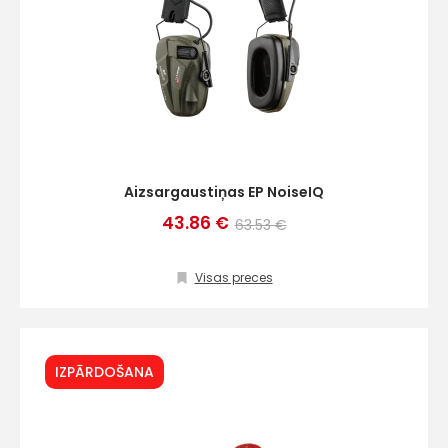
Aizsargaustiņas EP NoiseIQ
43.86 €
63.53 €
Visas preces
IZPĀRDOŠANA