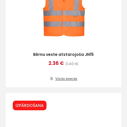
Bērnu veste atstarojoša JN15
2.36 €
3.40 €
Visas preces
IZPĀRDOŠANA