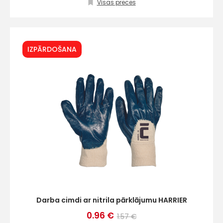
Klientu
Visas preces
atbalsts
IZPĀRDOŠANA
Darbdienās:
8:00 – 17:00
(+371) 63 881
186
info@hards.lv
Darba cimdi ar nitrila pārklājumu HARRIER
0.96 €
1.57 €