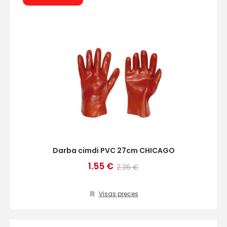
Darba cimdi PVC 27cm CHICAGO
+
1.55 €
2.36 €
Visas preces
Sazinies
ar