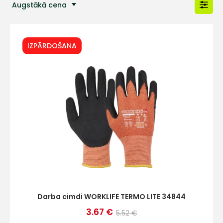
Augstākā cena
Populārākās preces
IZPĀRDOŠANA
Darba cimdi WORKLIFE TERMO LITE 34844
3.67 €
5.52 €