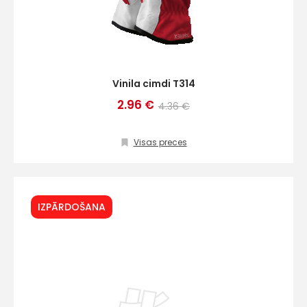
Vinila cimdi T314
2.96 €
4.36 €
Visas preces
IZPĀRDOŠANA