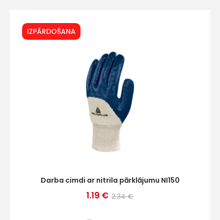
Ziņojums
IZPĀRDOŠANA
Piekrītu SIA Hards interne
lietošanas noteikumiem
Piekrītu saņemt jaunumu
pastā
Darba cimdi ar nitrila pārklājumu NI150
Sūtīt ziņojumu
1.19 €
2.34 €