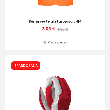
Bērnu veste atstarojoša JN14
3.03 €
4.65 €
Visas preces
IZPĀRDOŠANA