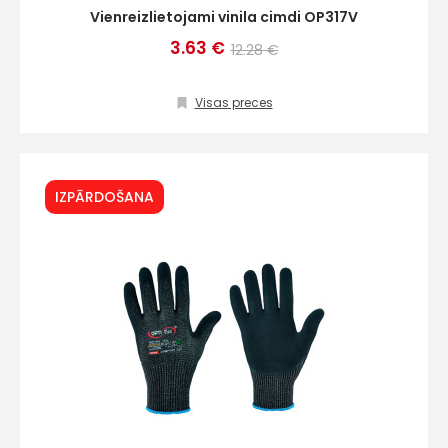
Vienreizlietojami vinila cimdi OP317V
3.63 €
12.28 €
Visas preces
IZPĀRDOŠANA