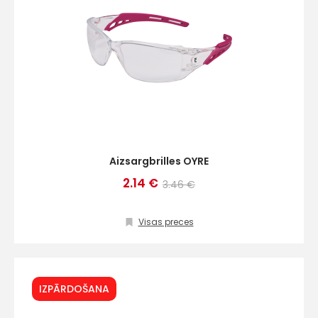
Aizsargbrilles OYRE
2.14 €
3.46 €
Visas preces
IZPĀRDOŠANA