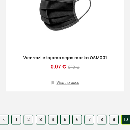
Vienreizlietojama sejas maska OSM001
0.07 €
0.13 €
Visas preces
<
1
2
3
4
5
6
7
8
9
10