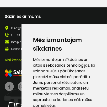
Sazinies ar mums
Kuldīgas iela 69a, Saldus, Saldus nov., LV - 3801
(+ 371) 63 881 186
Mēs izmantojam
info@hards.lv
sīkdatnes
Darba laiks: Darbadienās: 8:00 - 17:00
Mēs izmantojam sīkdatnes un
Visi kontakti
citas izsekošanas tehnoloģijas, lai
uzlabotu Jūsu pārlūkošanas
pieredzi mūsu vietnē, parādītu
Jums personalizētu saturu un
mērķētas reklāmas, analizētu
mūsu vietnes datplūsmu un
saprastu, no kurienes nāk mūsu
apmeklētāji.