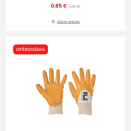
0.85 €
1.36 €
Visas preces
IZPĀRDOŠANA