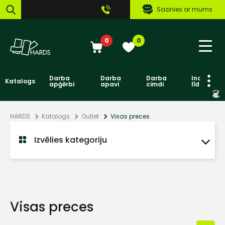
Sazinies ar mums
0
0
Darba
Darba
Darba
Individuāl
Katalogs
apģērbi
apavi
cimdi
līdzekļi
HARDS
Katalogs
Outlet
Visas preces
Izvēlies kategoriju
Visas preces