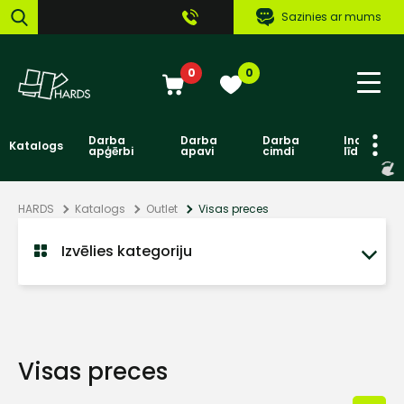
Sazinies ar mums
0
0
Darba
Darba
Darba
Individuāl
Katalogs
apģērbi
apavi
cimdi
līdzekļi
HARDS
Katalogs
Outlet
Visas preces
Izvēlies kategoriju
Visas preces