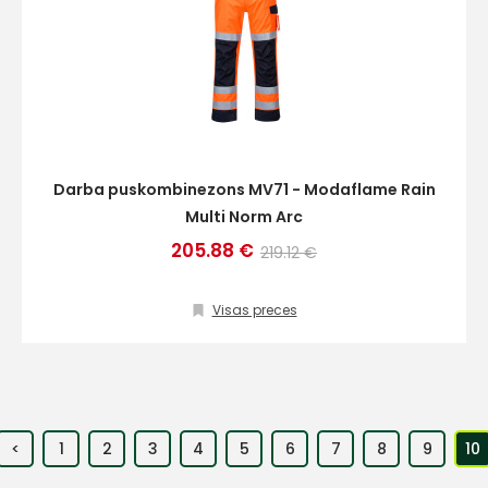
Darba puskombinezons MV71 - Modaflame Rain
Multi Norm Arc
205.88 €
219.12 €
Visas preces
<
1
2
3
4
5
6
7
8
9
10