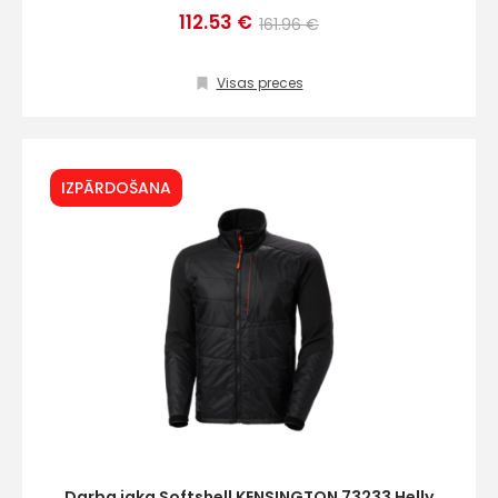
112.53 €
161.96 €
Visas preces
IZPĀRDOŠANA
Darba jaka Softshell KENSINGTON 73233 Helly