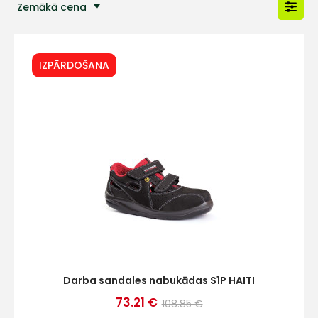
Zemākā cena
Populārākās preces
IZPĀRDOŠANA
Darba sandales nabukādas S1P HAITI
73.21 €
108.85 €