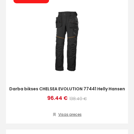
Darba bikses CHELSEA EVOLUTION 77441 Helly Hansen
+
96.44 €
138.40 €
Visas preces
Sazinies
ar