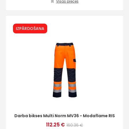
Klientu
Visas preces
atbalsts
IZPĀRDOŠANA
Darbdienās:
8:00 – 17:00
(+371) 63 881
186
info@hards.lv
Darba bikses Multi Norm MV36 - Modaflame RIS
112.25 €
160.36 €