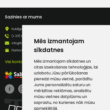
Sazinies ar mums
Kuldīgas iela 69a, Saldus, Saldus nov., LV - 3801
(+ 371) 63 881 186
Mēs izmantojam
info@hards.lv
sīkdatnes
Darba laiks: Darbadienās: 8:00 - 17:00
Mēs izmantojam sīkdatnes un
Visi kontakti
citas izsekošanas tehnoloģijas, lai
uzlabotu Jūsu pārlūkošanas
pieredzi mūsu vietnē, parādītu
Jums personalizētu saturu un
mērķētas reklāmas, analizētu
mūsu vietnes datplūsmu un
saprastu, no kurienes nāk mūsu
apmeklētāji.