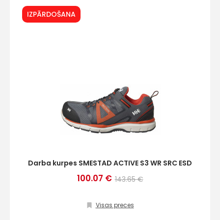
IZPĀRDOŠANA
mums!
Atbildēsim
pēc
iespējas
ātrāk
Vārds
E-pasts
Darba kurpes SMESTAD ACTIVE S3 WR SRC ESD
100.07 €
143.65 €
Kontakttālrunis
Visas preces