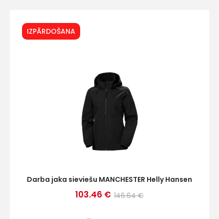
Ziņojums
IZPĀRDOŠANA
Piekrītu SIA Hards interne
lietošanas noteikumiem
Piekrītu saņemt jaunumu
pastā
Darba jaka sieviešu MANCHESTER Helly Hansen
Sūtīt ziņojumu
103.46 €
146.64 €