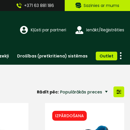
+371 63 881 186
Sazinies ar mums
Kļūsti par partneri
Ienākt/Reģistrēties
zekļi
Drošības (pretkritiena) sistēmas
Outlet
Vienreizlietojamie apģērbi un aksesuāri
Brīdinošās zīmes, lentes, uzlīmes
Rādīt pēc:
Populārākās preces
IZPĀRDOŠANA