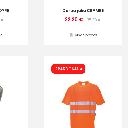
 OYRE
Darba jaka CRAMBE
22.20 €
6 €
35.33 €
es
Visas preces
IZPĀRDOŠANA
ta veikala
un
privātuma politikai
s un īpašos piedāvājumus e-