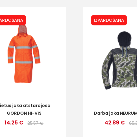
PĀRDOŠANA
IZPĀRDOŠANA
Lietus jaka atstarojoša
GORDON HI-VIS
Darba jaka NEUR
14.25 €
42.89 €
25.57 €
65.