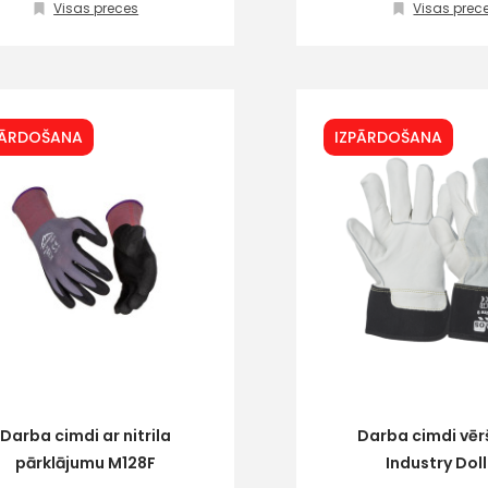
Visas preces
Visas prec
PĀRDOŠANA
IZPĀRDOŠANA
Darba cimdi ar nitrila
Darba cimdi vē
pārklājumu M128F
Industry Dol