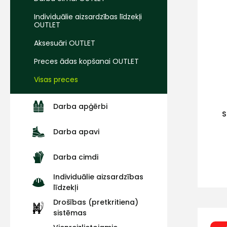
Individuālie aizsardzības līdzekļi
OUTLET
Aksesuāri OUTLET
Preces ādas kopšanai OUTLET
Visas preces
Darba apģērbi
S
Darba apavi
Darba cimdi
Individuālie aizsardzības
līdzekļi
Drošības (pretkritiena)
sistēmas