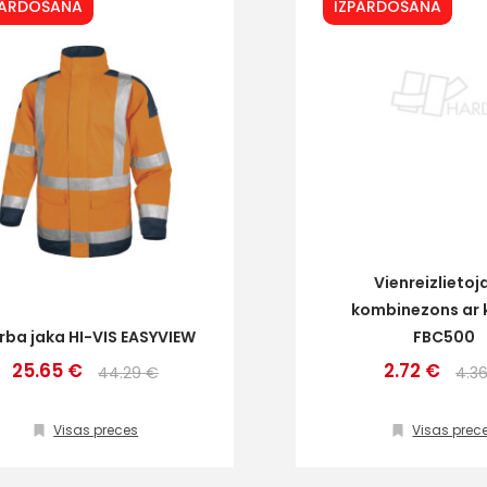
PĀRDOŠANA
IZPĀRDOŠANA
Vienreizlieto
kombinezons ar 
rba jaka HI-VIS EASYVIEW
FBC500
25.65 €
2.72 €
44.29 €
4.3
Visas preces
Visas prec