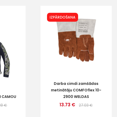
IZPĀRDOŠANA
Darba cimdi zamšādas
metinātāju COMFOflex 10-
UM CAMOU
2900 WELDAS
13.73 €
38 €
27.03 €