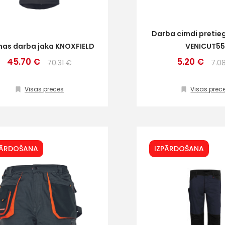
Darba cimdi pretie
mas darba jaka KNOXFIELD
VENICUT5
45.70 €
5.20 €
70.31 €
7.0
Visas preces
Visas prec
PĀRDOŠANA
IZPĀRDOŠANA