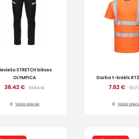
ieviešu STRETCH bikses
OLYMPICA
Darba t-krekls RT2
36.42 €
7.62 €
51.84 €
10.7
Visas preces
Visas prec