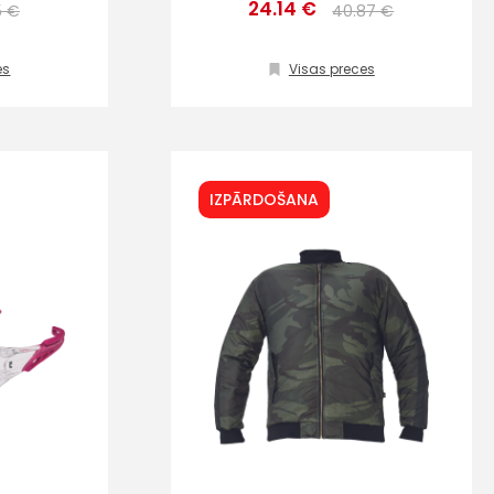
24.14 €
5 €
40.87 €
es
Visas preces
IZPĀRDOŠANA
s
Kontakttālrunis