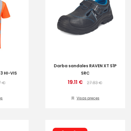
Darba sandales RAVEN XT S1P
3 HI-VIS
SRC
19.11 €
7 €
27.83 €
es
Visas preces