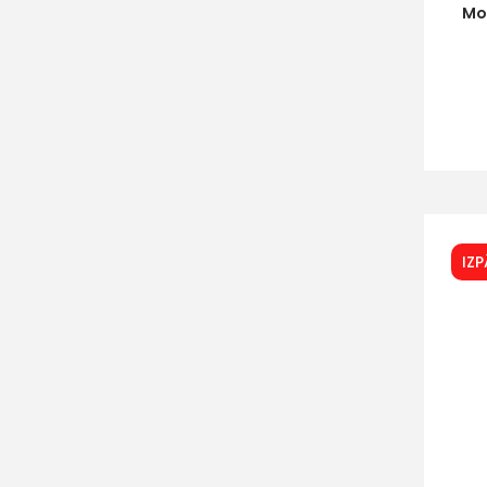
Mo
IZ