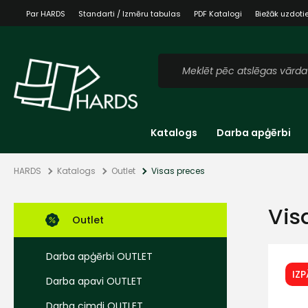
Par HARDS
Standarti / Izmēru tabulas
PDF Katalogi
Biežāk uzdoti
Katalogs
Darba apģērbi
HARDS
Katalogs
Outlet
Visas preces
Vis
Outlet
Darba apģērbi OUTLET
IZ
Darba apavi OUTLET
Darba cimdi OUTLET