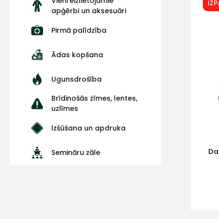
Vienreizlietojamie
IZ
apģērbi un aksesuāri
Pirmā palīdzība
Ādas kopšana
Ugunsdrošība
Brīdinošās zīmes, lentes,
uzlīmes
Izšūšana un apdruka
Da
Semināru zāle