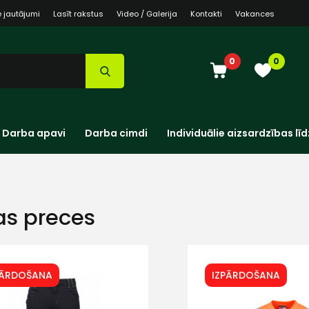
e jautājumi
Lasīt rakstus
Video / Galerija
Kontakti
Vakances
0
0
Darba apavi
Darba cimdi
Individuālie aizsardzības līd
as preces
PĀRDOŠANA
IZPĀRDOŠANA