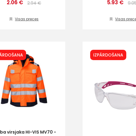
+
2.06 €
5.93 €
2.94 €
9.0
Visas preces
Visas prec
Sazinies
PĀRDOŠANA
IZPĀRDOŠANA
ar
mums!
Atbildēsim
pēc
iespējas
ātrāk
Vārds
E-past
ba virsjaka HI-VIS MV70 -