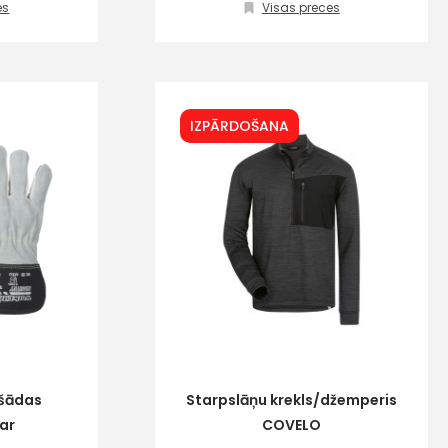
es
Visas preces
IZPĀRDOŠANA
ršādas
Starpslāņu krekls/džemperis
lar
COVELO