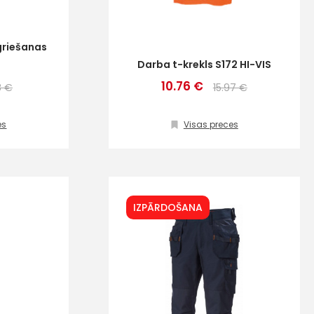
griešanas
5
Darba t-krekls S172 HI-VIS
10.76 €
8 €
15.97 €
es
Visas preces
IZPĀRDOŠANA