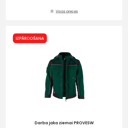
Visas preces
Kontakttālrunis
IZPĀRDOŠANA
Ziņojums
Piekrītu SIA Hards inter
lietošanas noteikumie
Piekrītu saņemt jaunum
Darba jaka ziemai PROVESW
pastā