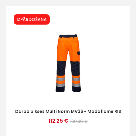
IZPĀRDOŠANA
Darba bikses Multi Norm MV36 - Modaflame RIS
112.25 €
160.36 €