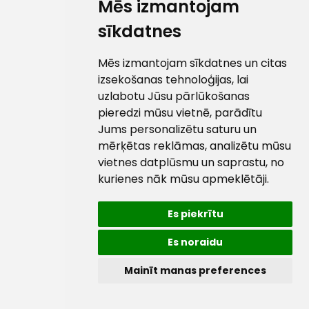
Mēs izmantojam
sīkdatnes
Mēs izmantojam sīkdatnes un citas
izsekošanas tehnoloģijas, lai
uzlabotu Jūsu pārlūkošanas
pieredzi mūsu vietnē, parādītu
Jums personalizētu saturu un
mērķētas reklāmas, analizētu mūsu
vietnes datplūsmu un saprastu, no
kurienes nāk mūsu apmeklētāji.
Es piekrītu
Es noraidu
Mainīt manas preferences