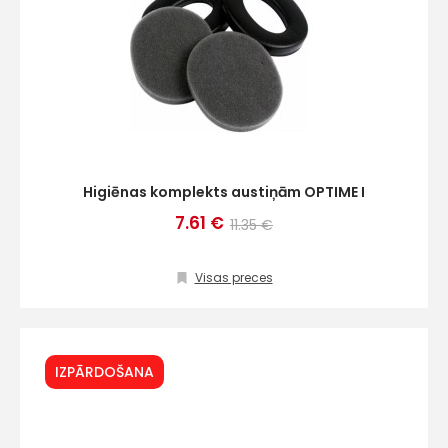
Higiēnas komplekts austiņām OPTIME I
7.61 €
11.35 €
Visas preces
IZPĀRDOŠANA