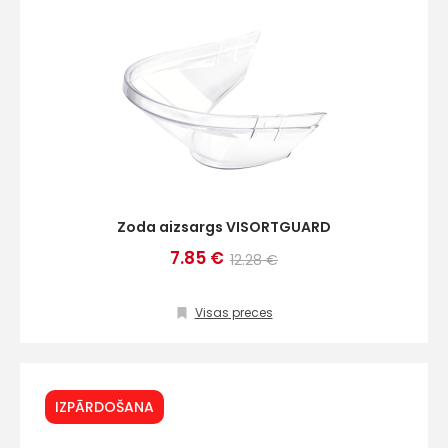
Zoda aizsargs VISORTGUARD
7.85 €
12.28 €
Visas preces
IZPĀRDOŠANA