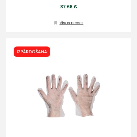
87.68 €
Sūtīt ziņojumu
Visas preces
Klientu
IZPĀRDOŠANA
atbalsts
Darbdienās:
8:00 – 17:00
(+371) 63 881
186
info@hards.lv