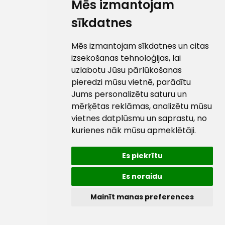
Mēs izmantojam
sīkdatnes
Mēs izmantojam sīkdatnes un citas
izsekošanas tehnoloģijas, lai
uzlabotu Jūsu pārlūkošanas
pieredzi mūsu vietnē, parādītu
Jums personalizētu saturu un
mērķētas reklāmas, analizētu mūsu
vietnes datplūsmu un saprastu, no
kurienes nāk mūsu apmeklētāji.
Es piekrītu
Es noraidu
Mainīt manas preferences