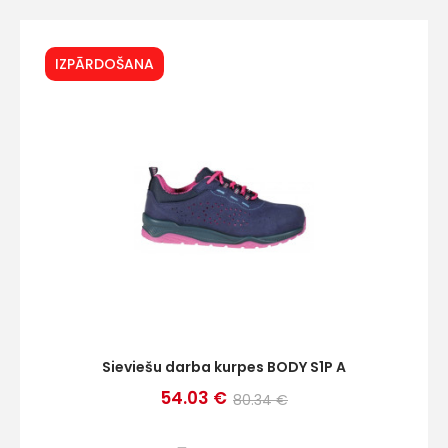
IZPĀRDOŠANA
Sieviešu darba kurpes BODY S1P A
54.03 €
80.34 €