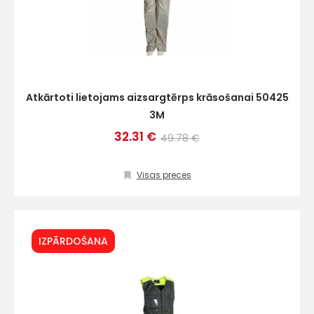
Atkārtoti lietojams aizsargtērps krāsošanai 50425
3M
32.31 €
49.78 €
Visas preces
IZPĀRDOŠANA