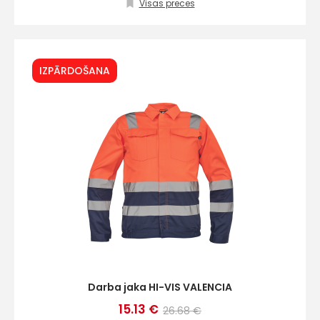
+
Visas preces
Sazinies
IZPĀRDOŠANA
ar
mums!
Atbildēsim
pēc
iespējas
ātrāk
Vārds
Darba jaka HI-VIS VALENCIA
E-pasts
15.13 €
26.68 €