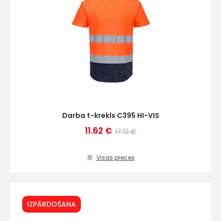
Darba t-krekls C395 HI-VIS
11.62 €
17.12 €
Visas preces
IZPĀRDOŠANA