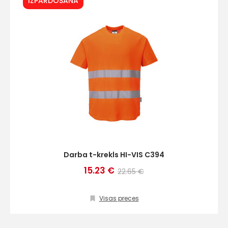
IZPĀRDOŠANA
Darba t-krekls HI-VIS C394
15.23 €
22.65 €
Visas preces