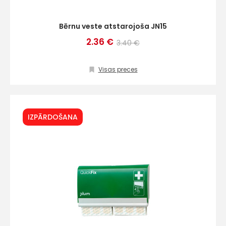
Bērnu veste atstarojoša JN15
2.36 €
3.40 €
Visas preces
IZPĀRDOŠANA