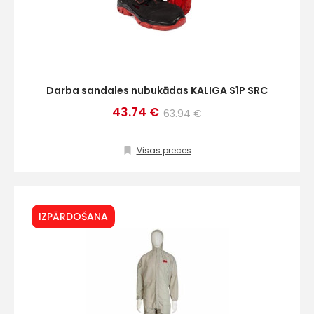
Darba sandales nubukādas KALIGA S1P SRC
43.74 €
63.94 €
Visas preces
IZPĀRDOŠANA