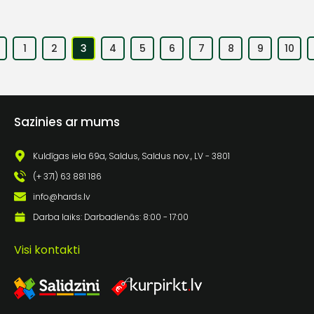
1
2
3
4
5
6
7
8
9
10
Sazinies ar mums
Kuldīgas iela 69a, Saldus, Saldus nov., LV - 3801
(+ 371) 63 881 186
info@hards.lv
Darba laiks: Darbadienās: 8:00 - 17:00
Visi kontakti