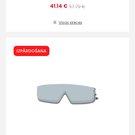
41.14 €
57.72 €
Sūtīt ziņojumu
Visas preces
Klientu
IZPĀRDOŠANA
atbalsts
Darbdienās:
8:00 – 17:00
(+371) 63 881
186
info@hards.lv