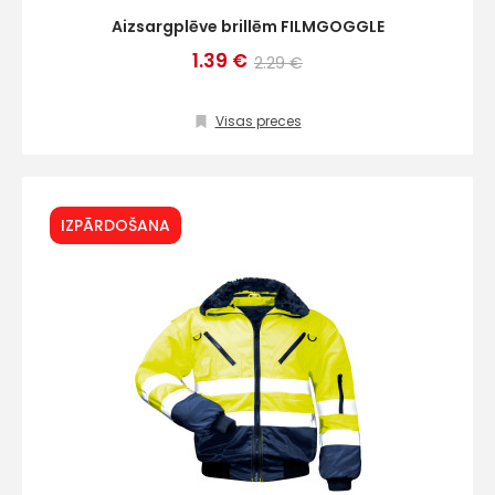
Aizsargplēve brillēm FILMGOGGLE
1.39 €
2.29 €
Visas preces
IZPĀRDOŠANA