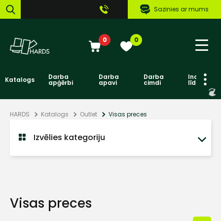
Sazinies ar mums
0
0
Darba
Darba
Darba
Individuāl
Katalogs
apģērbi
apavi
cimdi
līdzekļi
HARDS
Katalogs
Outlet
Visas preces
Izvēlies kategoriju
Visas preces