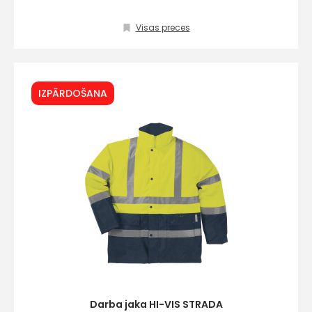
Visas preces
Kontakttālrunis
IZPĀRDOŠANA
Ziņojums
Piekrītu SIA Hards inter
lietošanas noteikumie
Piekrītu saņemt jaunum
Darba jaka HI-VIS STRADA
pastā