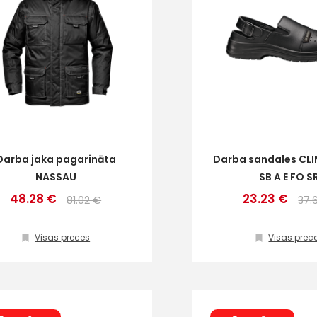
Darba jaka pagarināta
Darba sandales CL
NASSAU
SB A E FO S
48.28 €
23.23 €
81.02 €
37.
Visas preces
Visas prec