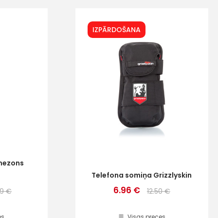
IZPĀRDOŠANA
nezons
Telefona somiņa Grizzlyskin
6.96 €
99 €
12.50 €
es
Visas preces