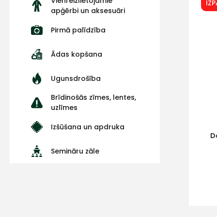
Vienreizlietojamie
IZ
apģērbi un aksesuāri
Pirmā palīdzība
Ādas kopšana
Ugunsdrošība
Brīdinošās zīmes, lentes,
uzlīmes
Izšūšana un apdruka
D
Semināru zāle