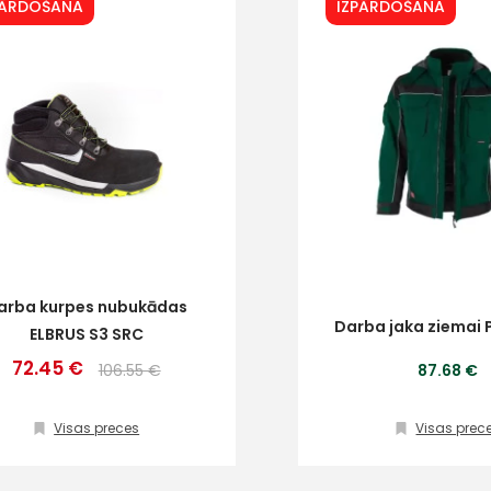
PĀRDOŠANA
IZPĀRDOŠANA
arba kurpes nubukādas
Darba jaka ziemai
ELBRUS S3 SRC
72.45 €
106.55 €
87.68 €
Visas preces
Visas prec