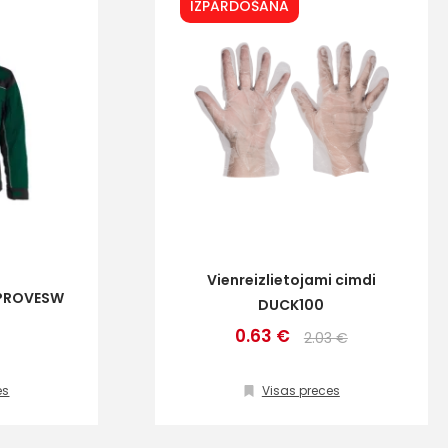
IZPĀRDOŠANA
Vienreizlietojami cimdi
 PROVESW
DUCK100
0.63 €
2.03 €
es
Visas preces