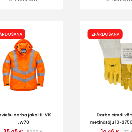
PĀRDOŠANA
IZPĀRDOŠANA
eviešu darba jaka HI-VIS
Darba cimdi vē
LW70
metinātāju 10-275
35.45 €
14.46 €