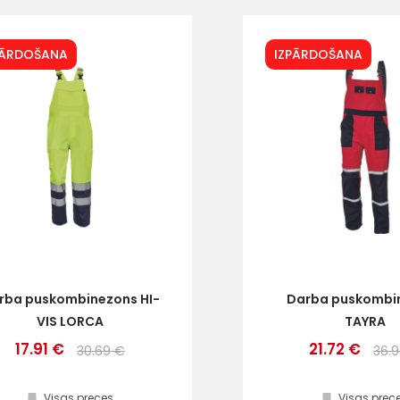
PĀRDOŠANA
IZPĀRDOŠANA
rba puskombinezons HI-
Darba puskombi
VIS LORCA
TAYRA
17.91 €
21.72 €
30.69 €
36.
Visas preces
Visas prec