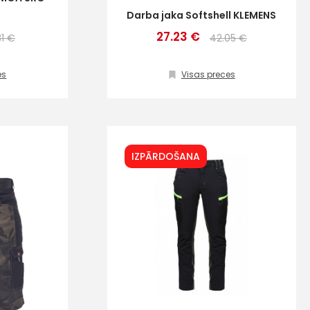
Darba jaka Softshell KLEMENS
27.23 €
31 €
42.05 €
es
Visas preces
IZPĀRDOŠANA
ta veikala
un
privātuma politikai
s un īpašos piedāvājumus e-