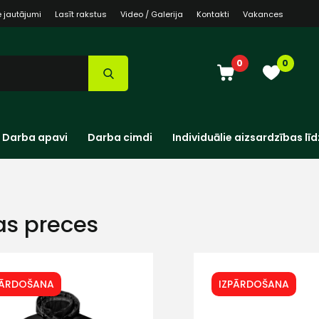
e jautājumi
Lasīt rakstus
Video / Galerija
Kontakti
Vakances
0
0
Darba apavi
Darba cimdi
Individuālie aizsardzības līd
as preces
PĀRDOŠANA
IZPĀRDOŠANA