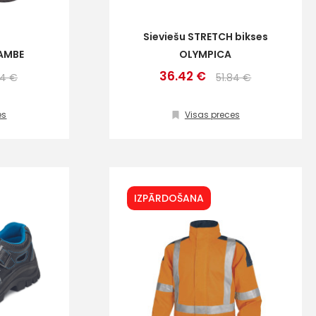
Sieviešu STRETCH bikses
RAMBE
OLYMPICA
36.42 €
24 €
51.84 €
es
Visas preces
IZPĀRDOŠANA