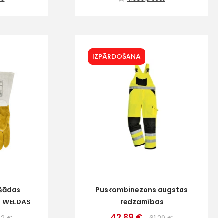
IZPĀRDOŠANA
ršādas
Puskombinezons augstas
0 WELDAS
redzamības
42.89 €