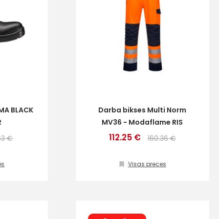
IMA BLACK
Darba bikses Multi Norm
R
MV36 - Modaflame RIS
112.25 €
63 €
160.36 €
es
Visas preces