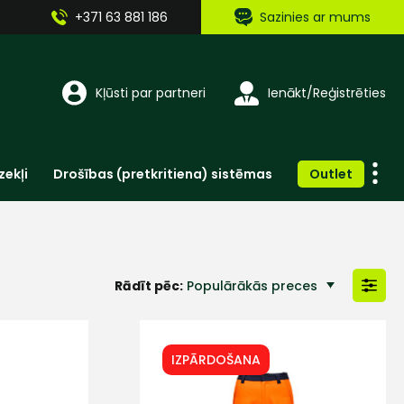
+371 63 881 186
Sazinies ar mums
Kļūsti par partneri
Ienākt/Reģistrēties
zekļi
Drošības (pretkritiena) sistēmas
Outlet
Vienreizlietojamie apģērbi un aksesuāri
Brīdinošās zīmes, lentes, uzlīmes
Rādīt pēc:
Populārākās preces
IZPĀRDOŠANA