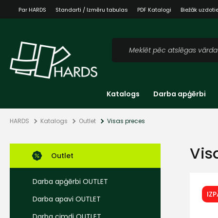
Par HARDS
Standarti / Izmēru tabulas
PDF Katalogi
Biežāk uzdoti
Katalogs
Darba apģērbi
HARDS
Katalogs
Outlet
Visas preces
Vis
Outlet
Darba apģērbi OUTLET
IZ
Darba apavi OUTLET
Darba cimdi OUTLET