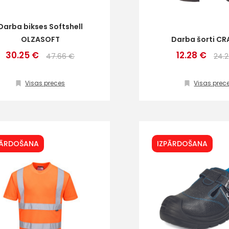
Darba bikses Softshell
OLZASOFT
Darba šorti C
30.25 €
12.28 €
47.66 €
24.
Visas preces
Visas prec
PĀRDOŠANA
IZPĀRDOŠANA