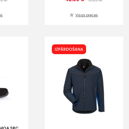
42 €
61.29 €
es
Visas preces
IZPĀRDOŠANA
s
Kontakttālrunis
AMOA SRC