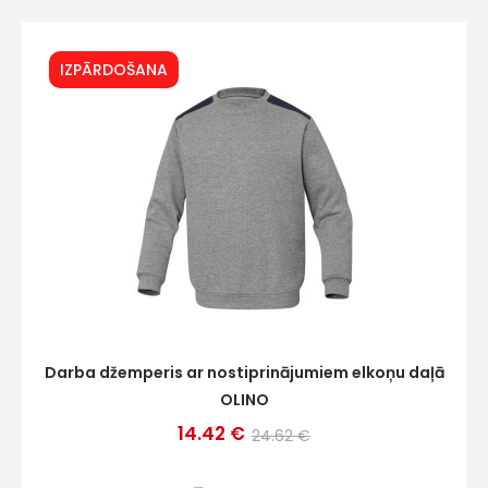
IZPĀRDOŠANA
+
Sazinies
ar
mums!
Darba džemperis ar nostiprinājumiem elkoņu daļā
Atbildēsim
OLINO
pēc
iespējas
14.42 €
24.62 €
ātrāk