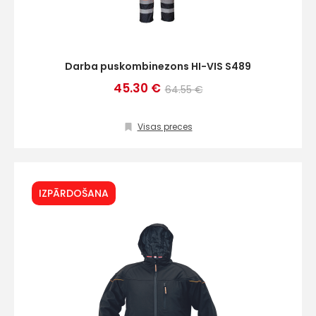
Darba puskombinezons HI-VIS S489
45.30 €
64.55 €
Visas preces
IZPĀRDOŠANA