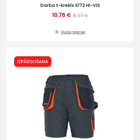
Darba t-krekls S172 HI-VIS
10.76 €
15.97 €
Visas preces
IZPĀRDOŠANA