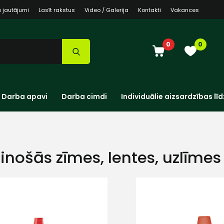
e jautājumi
Lasīt rakstus
Video / Galerija
Kontakti
Vakances
0
0
Darba apavi
Darba cimdi
Individuālie aizsardzības līd
dinošās zīmes, lentes, uzlīmes