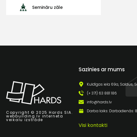
Semināru zāle
Sazinies ar mums
Kuldīgas iela 69a, Saldus, S
(+ 371) 63 881 186
info@hards.lv
Darba laiks: Darbadienās: 8:
Copyright © 2025 Hards SIA.
webbuilding.lv
interneta
veikalu izstrāde
Visi kontakti