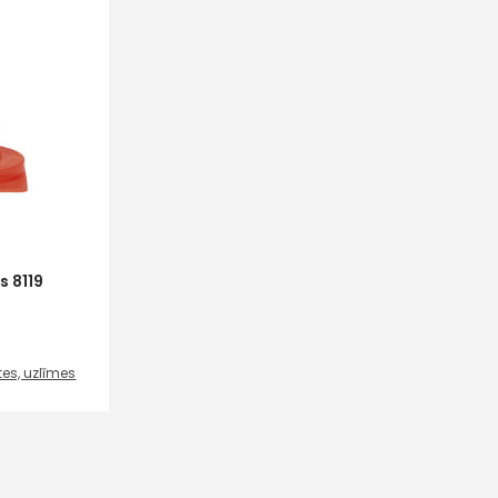
s 8119
tes, uzlīmes