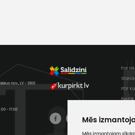
Sazinies
ar
mums!
Atbildēsim
pēc
iespējas
Par H
ātrāk
Standa
aldus nov., LV - 3801
Vārds
E-past
PDF Ka
Biežāk
Lasīt 
00 - 17:00
Mēs izmantoj
Video 
Ziņojums
Kontak
Mēs izmantojam sīkdatn