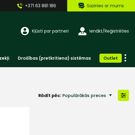
+371 63 881 186
Sazinies ar mums
Kļūsti par partneri
Ienākt/Reģistrēties
zekļi
Drošības (pretkritiena) sistēmas
Outlet
Vienreizlietojamie apģērbi un aksesuāri
Brīdinošās zīmes, lentes, uzlīmes
Rādīt pēc:
Populārākās preces