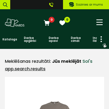
Sazinies ar mums
0
0
Darba
Darba
Darba
Individuāl
Katalogs
apģērbi
apavi
cimdi
līdzekļi
Meklēšanas rezultāti:
Jūs meklējāt
Sol's
app.search.results