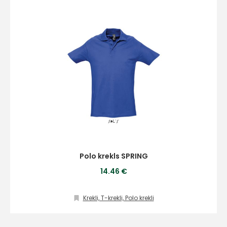
+
Sazinies
ar
mums!
Atbildēsim
Polo krekls SPRING
pēc
iespējas
14.46 €
ātrāk
Krekli, T-krekli, Polo krekli
Vārds