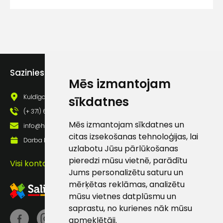
Piekrītu SIA Hards interne
lietošanas noteikumiem
Piekrītu saņemt jaunumu
pastā
Sazinies ar mums
Mēs izmantojam
Sūtīt ziņojumu
Kuldīgas iela 69a, Saldus, Saldus nov., LV - 3801
sīkdatnes
Klientu
(+ 371) 63 881 186
Mēs izmantojam sīkdatnes un
info@hards.lv
atbalsts
citas izsekošanas tehnoloģijas, lai
Darba laiks: Darbadienās: 8:00 - 17:00
uzlabotu Jūsu pārlūkošanas
pieredzi mūsu vietnē, parādītu
Visi kontakti
Darbdienās:
Jums personalizētu saturu un
8:00 – 17:00
mērķētas reklāmas, analizētu
(+371) 63 881
mūsu vietnes datplūsmu un
186
saprastu, no kurienes nāk mūsu
apmeklētāji.