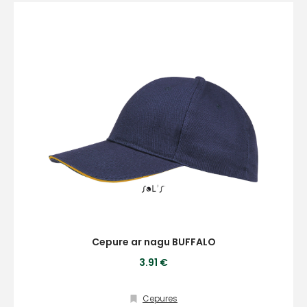
E-pasts
Kontakttālrunis
Ziņojums
Cepure ar nagu BUFFALO
3.91 €
Cepures