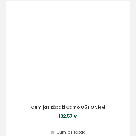
E-pasts
Kontakttālrunis
Ziņojums
Gumijas zābaki Camo O5 FO Sievi
132.57 €
Gumijas zābaki