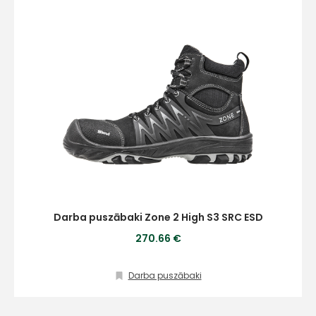
+
Sazinies
ar
mums!
Atbildēsim
Darba puszābaki Zone 2 High S3 SRC ESD
pēc
iespējas
270.66 €
ātrāk
Darba puszābaki
Vārds