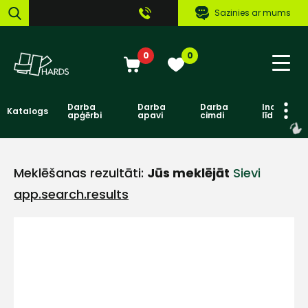
Sazinies ar mums
0
0
Darba
Darba
Darba
Individuāl
Katalogs
apģērbi
apavi
cimdi
līdzekļi
Meklēšanas rezultāti:
Jūs meklējāt
Sievi
app.search.results