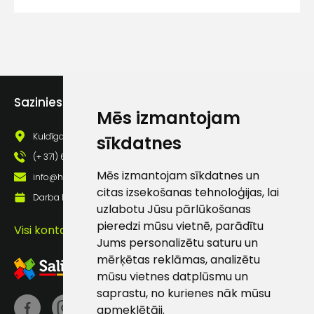
Piekrītu SIA Hards interne
lietošanas noteikumiem
Piekrītu saņemt jaunumu
pastā
Sazinies ar mums
Mēs izmantojam
Sūtīt ziņojumu
Kuldīgas iela 69a, Saldus, Saldus nov., LV - 3801
sīkdatnes
Klientu
(+ 371) 63 881 186
Mēs izmantojam sīkdatnes un
info@hards.lv
atbalsts
citas izsekošanas tehnoloģijas, lai
Darba laiks: Darbadienās: 8:00 - 17:00
uzlabotu Jūsu pārlūkošanas
pieredzi mūsu vietnē, parādītu
Visi kontakti
Darbdienās:
Jums personalizētu saturu un
8:00 – 17:00
mērķētas reklāmas, analizētu
(+371) 63 881
mūsu vietnes datplūsmu un
186
saprastu, no kurienes nāk mūsu
apmeklētāji.