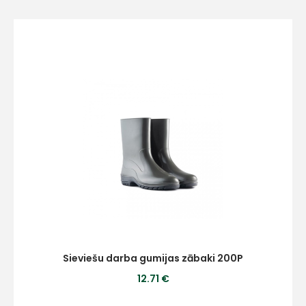
E-pasts
Kontakttālrunis
Ziņojums
Sieviešu darba gumijas zābaki 200P
12.71 €