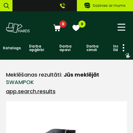
Sazinies ar mums
0
0
Darba
Darba
Darba
Individuāl
Katalogs
apģērbi
apavi
cimdi
līdzekļi
Meklēšanas rezultāti:
Jūs meklējāt
SWAMPOK
app.search.results