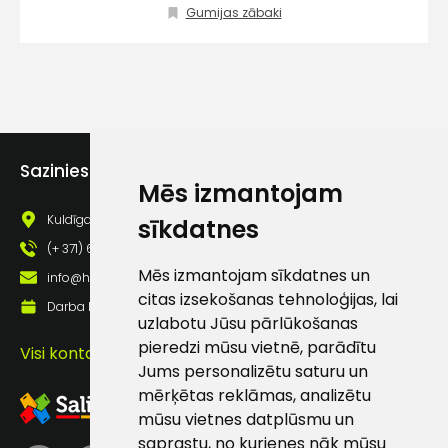
Gumijas zābaki
Piekrītu SIA Hards interne
lietošanas noteikumiem
Piekrītu saņemt jaunumu
pastā
Sazinies ar mums
Sūtīt ziņojumu
Mēs izmantojam
Kuldīgas iela 69a, Saldus, Saldus nov., LV - 3801
sīkdatnes
Klientu
(+ 371) 63 881 186
Mēs izmantojam sīkdatnes un
info@hards.lv
atbalsts
citas izsekošanas tehnoloģijas, lai
Darba laiks: Darbadienās: 8:00 - 17:00
uzlabotu Jūsu pārlūkošanas
Darbdienās:
pieredzi mūsu vietnē, parādītu
Visi kontakti
8:00 – 17:00
Jums personalizētu saturu un
mērķētas reklāmas, analizētu
(+371) 63 881
mūsu vietnes datplūsmu un
186
saprastu, no kurienes nāk mūsu