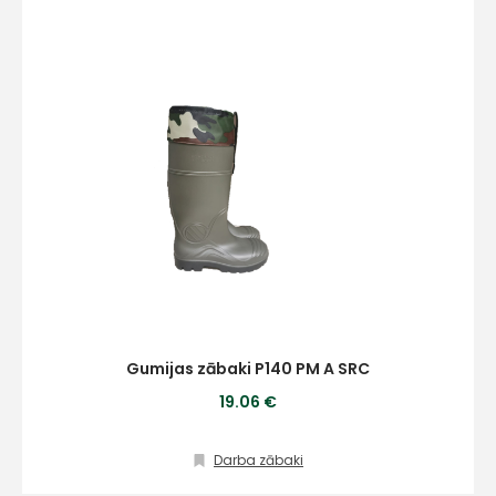
+
Sazinies
ar
mums!
Atbildēsim
Gumijas zābaki P140 PM A SRC
pēc
iespējas
19.06 €
ātrāk
Vārds
Darba zābaki