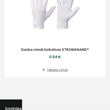
Darba cimdi kokvilnas STRONGHAND®
0.54 €
Tekstila cimdi
Sazinies ar mums