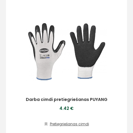
pastā
Sūtīt ziņojumu
Klientu
atbalsts
Darbdienās:
8:00 – 17:00
(+371) 63 881
186
Darba cimdi pretiegriešanas PUYANG
4.42 €
info@hards.lv
Pretiegriešanas cimdi