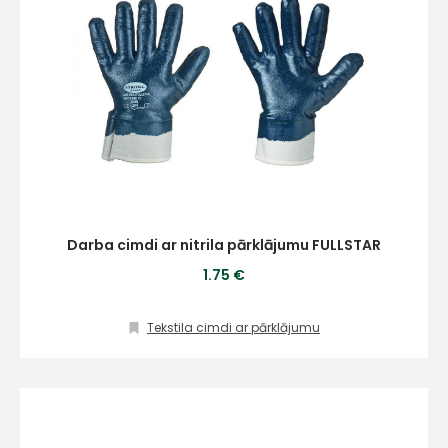
+
Sazinies
ar
mums!
Atbildēsim
Darba cimdi ar nitrila pārklājumu FULLSTAR
pēc
iespējas
1.75 €
ātrāk
Vārds
Tekstila cimdi ar pārklājumu
E-pasts