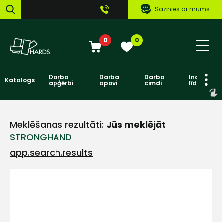
Sazinies ar mums
0
0
Darba
Darba
Darba
Individuāl
Katalogs
apģērbi
apavi
cimdi
līdzekļi
Meklēšanas rezultāti:
Jūs meklējāt
STRONGHAND
app.search.results