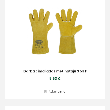
Kontakttālrunis
Ziņojums
Darba cimdi ādas metinātāju S 53 F
5.63 €
Ādas cimdi
Piekrītu SIA Hards interne
lietošanas noteikumiem
Piekrītu saņemt jaunumu