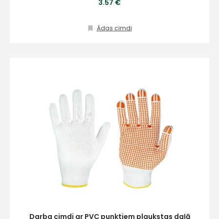
3.57 €
Ādas cimdi
Darba cimdi ar PVC punktiem plaukstas daļā