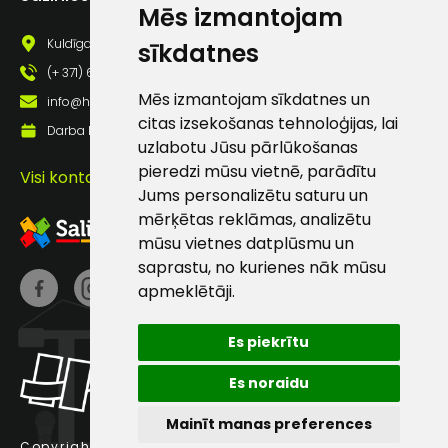
Mēs izmantojam
Kuldīgas iela 69a, Saldus, Saldus nov., LV - 3801
sīkdatnes
(+ 371) 63 881 186
Mēs izmantojam sīkdatnes un
info@hards.lv
citas izsekošanas tehnoloģijas, lai
Darba laiks: Darbadienās: 8:00 - 17:00
uzlabotu Jūsu pārlūkošanas
pieredzi mūsu vietnē, parādītu
Visi kontakti
Jums personalizētu saturu un
mērķētas reklāmas, analizētu
mūsu vietnes datplūsmu un
saprastu, no kurienes nāk mūsu
apmeklētāji.
Es piekrītu
Es noraidu
Mainīt manas preferences
Copyright © 2025 Hards SIA.