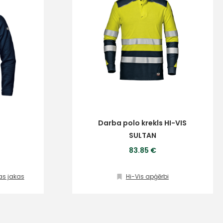
Darba polo krekls HI-VIS
SULTAN
83.85 €
žas jakas
Hi-Vis apģērbi