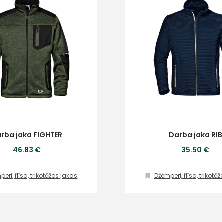
rba jaka FIGHTER
Darba jaka RIB
46.83 €
35.50 €
eri, flīsa, trikotāžas jakas
Džemperi, flīsa, trikotā
+