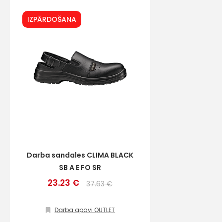
IZPĀRDOŠANA
Darba sandales CLIMA BLACK
SB A E FO SR
23.23 €
37.63 €
Darba apavi OUTLET