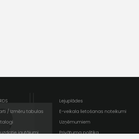
ta veikala
un
privātuma politikai
s un īpašos piedāvājumus e-
ARDS
Lejuplādes
rti / Izmēru tabulas
E-veikala lietošanas noteikumi
talogi
Uzņēmumiem
 uzdotie jautājumi
Privātuma politika