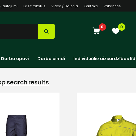
e jautājumi
Lasīt rakstus
Video / Galerija
Kontakti
Vakances
0
0
Darba apavi
Darba cimdi
Individuālie aizsardzības līd
p.search.results