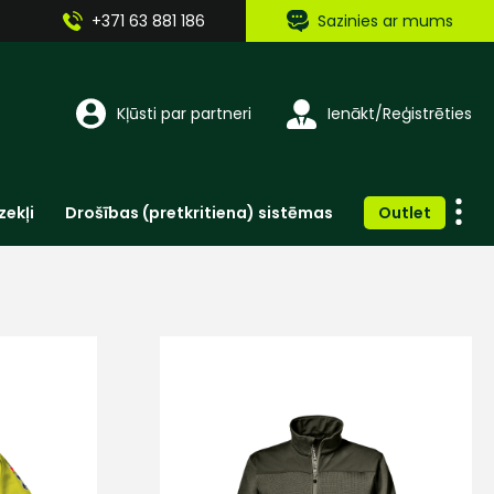
+371 63 881 186
Sazinies ar mums
Kļūsti par partneri
Ienākt/Reģistrēties
zekļi
Drošības (pretkritiena) sistēmas
Outlet
Vienreizlietojamie apģērbi un aksesuāri
Brīdinošās zīmes, lentes, uzlīmes