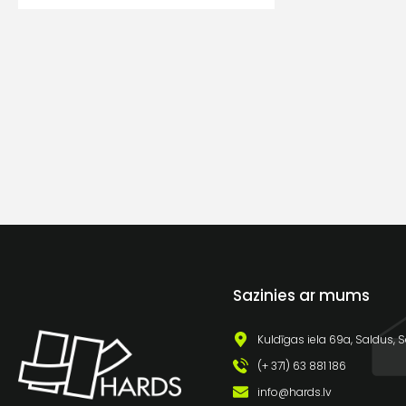
Sazinies ar mums
Kuldīgas iela 69a, Saldus, S
(+ 371) 63 881 186
info@hards.lv