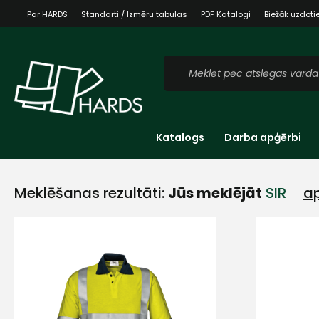
Par HARDS
Standarti / Izmēru tabulas
PDF Katalogi
Biežāk uzdoti
Katalogs
Darba apģērbi
Meklēšanas rezultāti:
Jūs meklējāt
SIR
ap