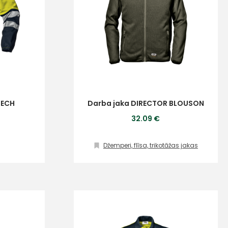
TECH
Darba jaka DIRECTOR BLOUSON
32.09 €
Džemperi, flīsa, trikotāžas jakas