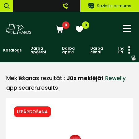
Sazinies ar mums
0
0
Darba
Darba
Darba
Individuāl
Katalogs
apģērbi
apavi
cimdi
līdzekļi
Meklēšanas rezultāti:
Jūs meklējāt
Rewelly
app.search.results
IZPĀRDOŠANA