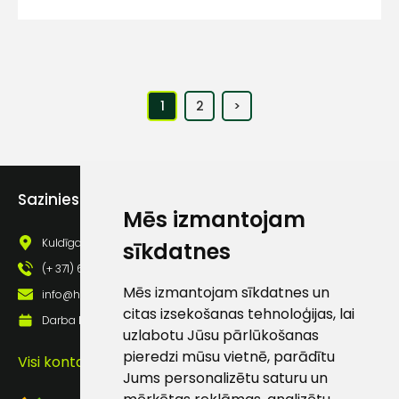
1
2
>
Sazinies ar mums
Mēs izmantojam
Kuldīgas iela 69a, Saldus, Saldus nov., LV - 3801
sīkdatnes
(+ 371) 63 881 186
Mēs izmantojam sīkdatnes un
info@hards.lv
citas izsekošanas tehnoloģijas, lai
Darba laiks: Darbadienās: 8:00 - 17:00
uzlabotu Jūsu pārlūkošanas
pieredzi mūsu vietnē, parādītu
Visi kontakti
Jums personalizētu saturu un