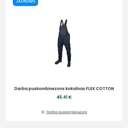
JAUNUMS
+
Sazinies
ar
mums!
Darba puskombinezons kokvilnas FLEX COTTON
45.41 €
Atbildēsim
pēc
iespējas
ātrāk
Darba puskombinezoni
Vārds