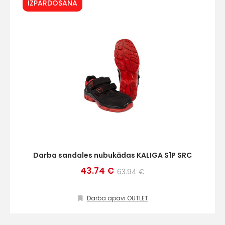
IZPĀRDOŠANA
Darba sandales nubukādas KALIGA S1P SRC
43.74 €
63.94 €
Darba apavi OUTLET