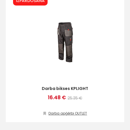
IZPĀRDOŠANA
Darba bikses KPLIGHT
16.48 €
25.35 €
Darba apģērbi OUTLET