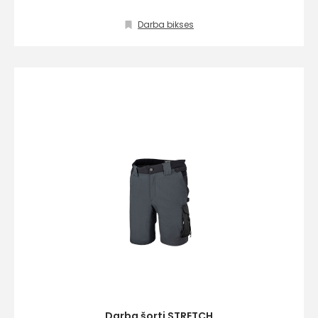
Darba bikses
info@hards.lv
Darba šorti STRETCH