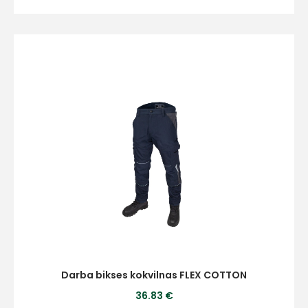
Piekrītu SIA Hards interne
lietošanas noteikumiem
Piekrītu saņemt jaunumu
pastā
Sūtīt ziņojumu
Klientu
atbalsts
Darbdienās:
8:00 – 17:00
Darba bikses kokvilnas FLEX COTTON
(+371) 63 881
36.83 €
186