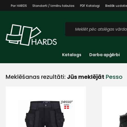
Par HARDS
Standarti / Izmēru tabulas
PDF Katalogi
Biežāk uzdoti
Katalogs
Darba apģērbi
Meklēšanas rezultāti:
Jūs meklējāt
Pesso