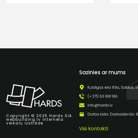
Sazinies ar mums
Kuldīgas iela 69a, Saldus, S
(+ 371) 63 881 186
info@hards.lv
Darba laiks: Darbadienās: 8:
Copyright © 2025 Hards SIA.
webbuilding.lv
interneta
veikalu izstrāde
Visi kontakti