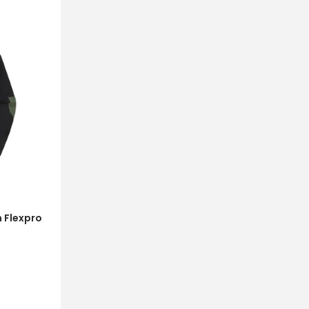
s
Kontakttālrunis
 Flexpro