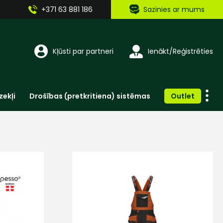
+371 63 881 186
Sazinies ar mums
Kļūsti par partneri
Ienākt/Reģistrēties
zekļi
Drošības (pretkritiena) sistēmas
Outlet
Vienreizlietojamie apģērbi un aksesuāri
Brīdinošās zīmes, lentes, uzlīmes