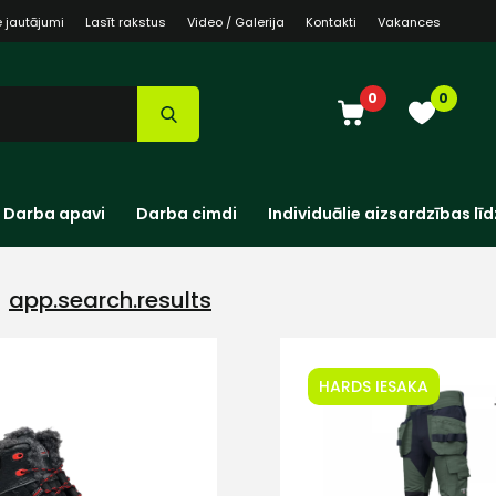
e jautājumi
Lasīt rakstus
Video / Galerija
Kontakti
Vakances
0
0
Darba apavi
Darba cimdi
Individuālie aizsardzības līd
app.search.results
HARDS IESAKA