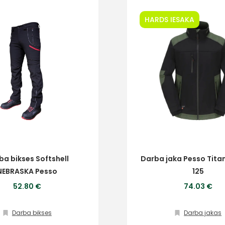
Sazinies
HARDS IESAKA
ar
mums!
Atbildēsim
pēc
iespējas
ātrāk
Vārds
E-past
ba bikses Softshell
Darba jaka Pesso Titan
NEBRASKA Pesso
125
52.80 €
74.03 €
Ziņojums
Darba bikses
Darba jakas