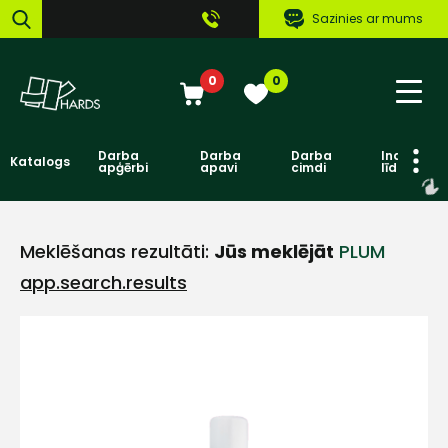
Sazinies ar mums
0
0
Darba
Darba
Darba
Individuāl
Katalogs
apģērbi
apavi
cimdi
līdzekļi
Meklēšanas rezultāti:
Jūs meklējāt
PLUM
app.search.results