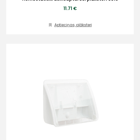
11.71 €
Aptieciņas, plāksteri