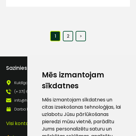
1
2
>
Sazinies ar mums
Mēs izmantojam
Kuldīgas iela 69a, Saldus, Saldus nov., LV - 3801
sīkdatnes
(+ 371) 63 881 186
Mēs izmantojam sīkdatnes un
info@hards.lv
citas izsekošanas tehnoloģijas, lai
Darba laiks: Darbadienās: 8:00 - 17:00
uzlabotu Jūsu pārlūkošanas
pieredzi mūsu vietnē, parādītu
Visi kontakti
Jums personalizētu saturu un