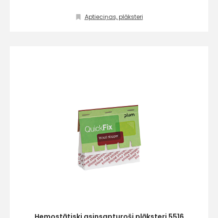
Aptieciņas, plāksteri
info@hards.lv
Hemostātiski asinsapturoši plāksteri 5516