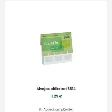
E-pasts
Kontakttālrunis
Ziņojums
Alvejas plāksteri 5514
11.29 €
Aptieciņas, plāksteri