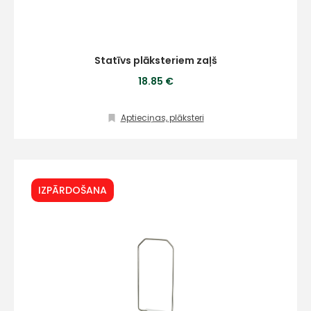
Statīvs plāksteriem zaļš
18.85 €
Aptieciņas, plāksteri
IZPĀRDOŠANA