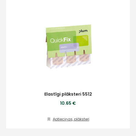
+
Sazinies
ar
mums!
Elastīgi plāksteri 5512
10.65 €
Atbildēsim
pēc
iespējas
ātrāk
Aptieciņas, plāksteri
Vārds