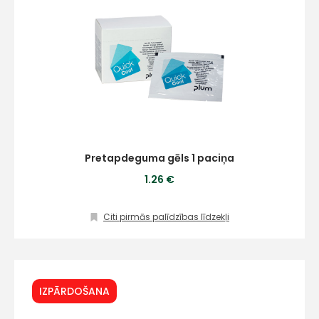
Pretapdeguma gēls 1 paciņa
1.26 €
Citi pirmās palīdzības līdzekļi
IZPĀRDOŠANA