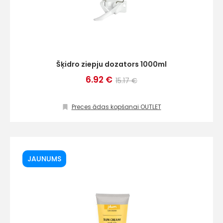
Šķidro ziepju dozators 1000ml
6.92 €
15.17 €
Preces ādas kopšanai OUTLET
JAUNUMS