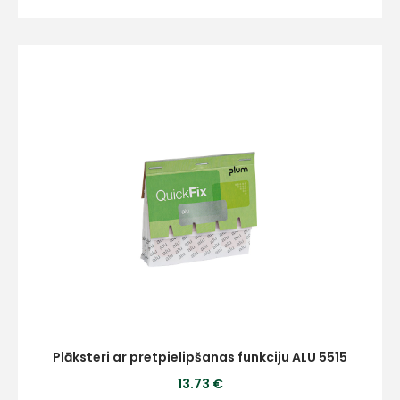
Piekrītu SIA Hards interne
lietošanas noteikumiem
Piekrītu saņemt jaunumu
pastā
Sūtīt ziņojumu
Klientu
atbalsts
Darbdienās:
8:00 – 17:00
Plāksteri ar pretpielipšanas funkciju ALU 5515
(+371) 63 881
13.73 €
186