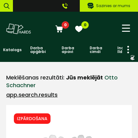
Sazinies ar mums
0
0
Darba
Darba
Darba
Individuāl
Katalogs
apģērbi
apavi
cimdi
līdzekļi
Meklēšanas rezultāti:
Jūs meklējāt
Otto
Schachner
app.search.results
IZPĀRDOŠANA