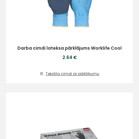
Piekrītu SIA Hards interne
lietošanas noteikumiem
Piekrītu saņemt jaunumu
pastā
Sūtīt ziņojumu
Darba cimdi lateksa pārklājums Worklife Cool
2.64 €
Klientu
Tekstila cimdi ar pārklājumu
atbalsts
Darbdienās:
8:00 – 17:00
(+371) 63 881
186
info@hards.lv