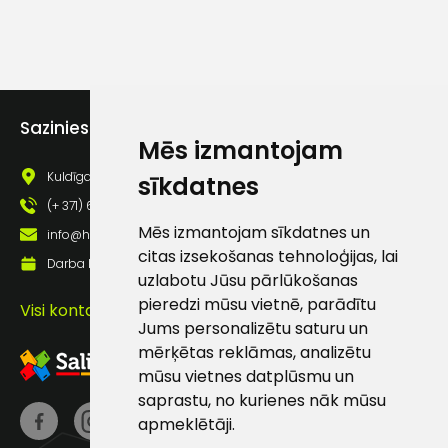
Sazinies ar mums
Mēs izmantojam
Kuldīgas iela 69a, Saldus, Saldus nov., LV - 3801
sīkdatnes
(+ 371) 63 881 186
Mēs izmantojam sīkdatnes un
info@hards.lv
citas izsekošanas tehnoloģijas, lai
Darba laiks: Darbadienās: 8:00 - 17:00
uzlabotu Jūsu pārlūkošanas
pieredzi mūsu vietnē, parādītu
Visi kontakti
Jums personalizētu saturu un
mērķētas reklāmas, analizētu
mūsu vietnes datplūsmu un
saprastu, no kurienes nāk mūsu
apmeklētāji.