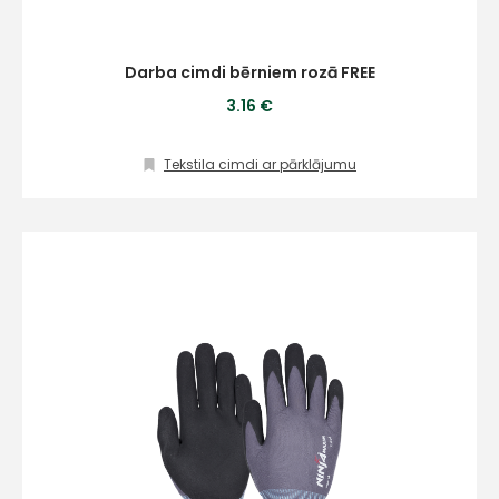
Darba cimdi bērniem rozā FREE
+
3.16 €
Tekstila cimdi ar pārklājumu
Sazinies
ar
mums!
Atbildēsim
pēc
iespējas
ātrāk
Vārds