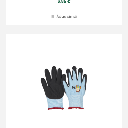
6.85 €
Ādas cimdi