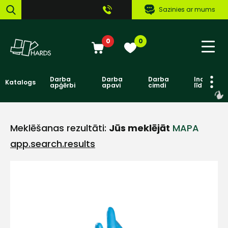
Sazinies ar mums
0
0
Darba
Darba
Darba
Individuāl
Katalogs
apģērbi
apavi
cimdi
līdzekļi
Meklēšanas rezultāti:
Jūs meklējāt
MAPA
app.search.results