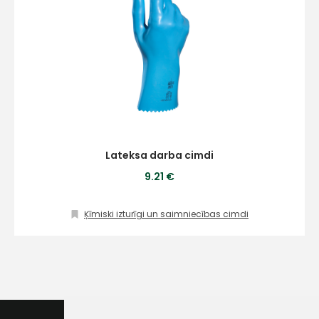
Lateksa darba cimdi
+
9.21 €
Ķīmiski izturīgi un saimniecības cimdi
Sazinies
ar
mums!