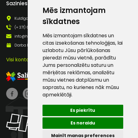
Sazinies ar mums
Atbildēsim
Mēs izmantojam
pēc
iespējas
Kuldīgas iela 69a, Saldus, Saldus nov., LV - 3801
ātrāk
sīkdatnes
(+ 371) 63 881 186
Vārds
Mēs izmantojam sīkdatnes un
info@hards.lv
citas izsekošanas tehnoloģijas, lai
Darba laiks: Darbadienās: 8:00 - 17:00
uzlabotu Jūsu pārlūkošanas
pieredzi mūsu vietnē, parādītu
Visi kontakti
Jums personalizētu saturu un
E-pasts
mērķētas reklāmas, analizētu
mūsu vietnes datplūsmu un
saprastu, no kurienes nāk mūsu
apmeklētāji.
Kontakttālrunis
Es piekrītu
Es noraidu
Ziņojums
Mainīt manas preferences